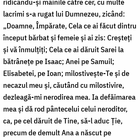
ridicându-și mâinile către cer, cu multe
lacrimi s-a rugat lui Dumnezeu, zicând:
„Doamne, Împărate, Cela ce ai făcut dintru
început bărbat și femeie și ai zis: Creșteți
și vă înmulțiți; Cela ce ai dăruit Sarei la
bătrânețe pe Isaac; Anei pe Samuil;
Elisabetei, pe Ioan; milostivește-Te și de
necazul meu și, căutând cu milostivire,
dezleagă-mi nerodirea mea. Ia defăimarea
mea și dă rod pântecelui celui neroditor,
ca, pe cel dăruit de Tine, să-l aduc Ție,
precum de demult Ana a născut pe