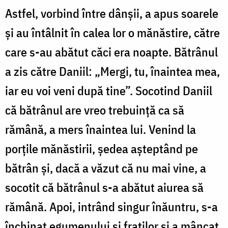
Astfel, vorbind între dânșii, a apus soarele
și au întâlnit în calea lor o mănăstire, către
care s-au abătut căci era noapte. Bătrânul
a zis către Daniil: „Mergi, tu, înaintea mea,
iar eu voi veni după tine”. Socotind Daniil
că bătrânul are vreo trebuință ca să
rămână, a mers înaintea lui. Venind la
porțile mănăstirii, ședea așteptând pe
bătrân și, dacă a văzut că nu mai vine, a
socotit că bătrânul s-a abătut aiurea să
rămână. Apoi, intrând singur înăuntru, s-a
închinat egumenului și fraților și a mâncat