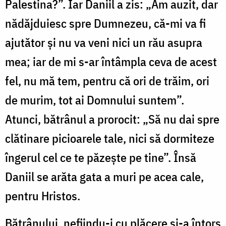
Palestina?”. Iar Daniil a zis: „Am auzit, dar
nădăjduiesc spre Dumnezeu, că-mi va fi
ajutător și nu va veni nici un rău asupra
mea; iar de mi s-ar întâmpla ceva de acest
fel, nu mă tem, pentru că ori de trăim, ori
de murim, tot ai Domnului suntem”.
Atunci, bătrânul a prorocit: „Să nu dai spre
clătinare picioarele tale, nici să dormiteze
îngerul cel ce te păzește pe tine”. Însă
Daniil se arăta gata a muri pe acea cale,
pentru Hristos.
Bătrânului, nefiindu-i cu plăcere și-a întors