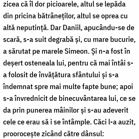
zicea că îl dor picioarele, altul se lepăda
din pricina bătrâneților, altul se oprea cu
altă neputință. Dar Daniil, apucându-se de
scară, s-a suit degrabă și, cu mare bucurie,
a sărutat pe marele Simeon. Și n-a fost în
deșert osteneala lui, pentru că mai întâi s-
a folosit de învățătura sfântului și s-a
îndemnat spre mai multe fapte bune; apoi
s-a învrednicit de binecuvântarea lui, ce se
da prin punerea mâinilor și s-au adeverit
cele ce erau să i se întâmple. Căci l-a auzit,
proorocește zicând către dânsul: