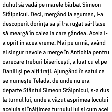
duhul să vadă pe marele bărbat Simeon
Stâlpnicul. Deci, mergând la egumen, i-a
descoperit dorința sa și l-a rugat să-l lase
să meargă în calea la care gândea. Acela l-
a oprit în acea vreme. Mai pe urmă, având
el singur nevoie a merge în Antiohia pentru
oarecare treburi bisericești, a luat cu el pe
Daniil și pe alți frați. Ajungând în satul ce
se numește Telada, de unde nu era
departe Sfântul Simeon Stâlpnicul, s-a dus
la turnul lui, unde a văzut asprimea locului
aceluia și înălțimea turnului lui și cum acel