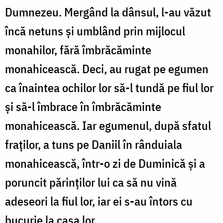
Dumnezeu. Mergând la dânsul, l-au văzut
încă netuns și umblând prin mijlocul
monahilor, fără îmbrăcăminte
monahicească. Deci, au rugat pe egumen
ca înaintea ochilor lor să-l tundă pe fiul lor
și să-l îmbrace în îmbrăcăminte
monahicească. Iar egumenul, după sfatul
fraților, a tuns pe Daniil în rânduiala
monahicească, într-o zi de Duminică și a
poruncit părinților lui ca să nu vină
adeseori la fiul lor, iar ei s-au întors cu
bucurie la casa lor.