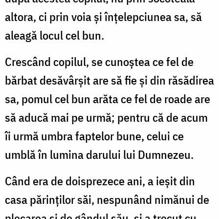
altora, ci prin voia și înțelepciunea sa, să
aleagă locul cel bun.
Crescând copilul, se cunoștea ce fel de
bărbat desăvârșit are să fie și din răsădirea
sa, pomul cel bun arăta ce fel de roade are
să aducă mai pe urmă; pentru că de acum
îi urmă umbra faptelor bune, celui ce
umblă în lumina darului lui Dumnezeu.
Când era de doisprezece ani, a ieșit din
casa părinților săi, nespunând nimănui de
plecarea și de gândul său, și a trecut cu