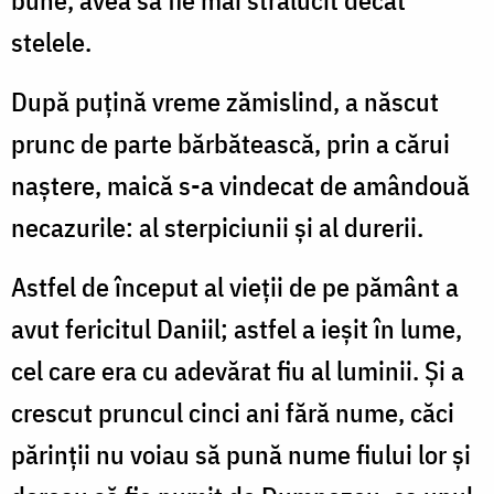
bune, avea să fie mai strălucit decât
stelele.
După puțină vreme zămislind, a născut
prunc de parte bărbătească, prin a cărui
naștere, maică s-a vindecat de amândouă
necazurile: al sterpiciunii și al durerii.
Astfel de început al vieții de pe pământ a
avut fericitul Daniil; astfel a ieșit în lume,
cel care era cu adevărat fiu al luminii. Și a
crescut pruncul cinci ani fără nume, căci
părinții nu voiau să pună nume fiului lor și