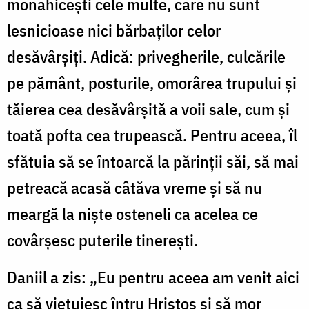
monahicești cele multe, care nu sunt
lesnicioase nici bărbaților celor
desăvârșiți. Adică: privegherile, culcările
pe pământ, posturile, omorârea trupului și
tăierea cea desăvârșită a voii sale, cum și
toată pofta cea trupească. Pentru aceea, îl
sfătuia să se întoarcă la părinții săi, să mai
petreacă acasă câtăva vreme și să nu
meargă la niște osteneli ca acelea ce
covârșesc puterile tinerești.
Daniil a zis: „Eu pentru aceea am venit aici
ca să viețuiesc întru Hristos și să mor