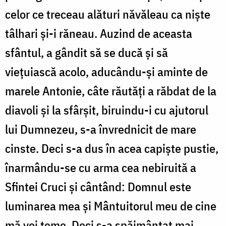
celor ce treceau alături năvăleau ca niște
tâlhari și-i răneau. Auzind de aceasta
sfântul, a gândit să se ducă și să
viețuiască acolo, aducându-și aminte de
marele Antonie, câte răutăți a răbdat de la
diavoli și la sfârșit, biruindu-i cu ajutorul
lui Dumnezeu, s-a învrednicit de mare
cinste. Deci s-a dus în acea capiște pustie,
înarmându-se cu arma cea nebiruită a
Sfintei Cruci și cântând: Domnul este
luminarea mea și Mântuitorul meu de cine
mă voi teme. Deci s-a spăimântat mai