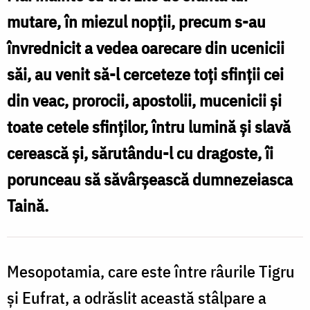
Daniil
mutare, în miezul nopții, precum s-au
Stâlpnicul
învrednicit a vedea oarecare din ucenicii
săi, au venit să-l cerceteze toți sfinții cei
din veac, prorocii, apostolii, mucenicii și
toate cetele sfinților, întru lumină și slavă
cerească și, sărutându-l cu dragoste, îi
porunceau să săvârșească dumnezeiasca
Taină.
Mesopotamia, care este între râurile Tigru
și Eufrat, a odrăslit această stâlpare a