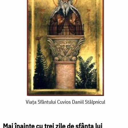
Viața
Viața Sfântului Cuvios Daniil Stâlpnicul
Sfântului
Cuvios
Mai înainte cu trei zile de sfânta lui