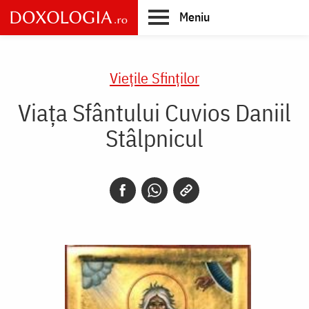
Skip
Meniu
to
main
Main
content
navigation
Vieţile Sfinţilor
Viața Sfântului Cuvios Daniil
Stâlpnicul