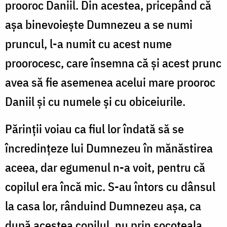
prooroc Daniil. Din acestea, pricepând că
așa binevoiește Dumnezeu a se numi
pruncul, l-a numit cu acest nume
proorocesc, care însemna că și acest prunc
avea să fie asemenea acelui mare prooroc
Daniil și cu numele și cu obiceiurile.
Părinții voiau ca fiul lor îndată să se
încredințeze lui Dumnezeu în mănăstirea
aceea, dar egumenul n-a voit, pentru că
copilul era încă mic. S-au întors cu dânsul
la casa lor, rânduind Dumnezeu așa, ca
după acestea copilul, nu prin socoteala