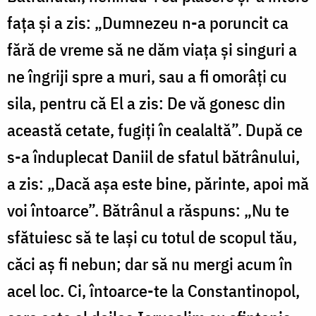
fața și a zis: „Dumnezeu n-a poruncit ca
fără de vreme să ne dăm viața și singuri a
ne îngriji spre a muri, sau a fi omorâți cu
sila, pentru că El a zis: De vă gonesc din
această cetate, fugiți în cealaltă”. După ce
s-a înduplecat Daniil de sfatul bătrânului,
a zis: „Dacă așa este bine, părinte, apoi mă
voi întoarce”. Bătrânul a răspuns: „Nu te
sfătuiesc să te lași cu totul de scopul tău,
căci aș fi nebun; dar să nu mergi acum în
acel loc. Ci, întoarce-te la Constantinopol,