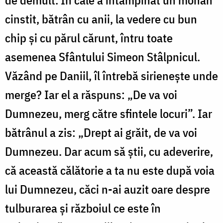
de demult. În cale a întâmpinat un monah
cinstit, bătrân cu anii, la vedere cu bun
chip și cu părul cărunt, întru toate
asemenea Sfântului Simeon Stâlpnicul.
Văzând pe Daniil, îl întrebă sirienește unde
merge? Iar el a răspuns: „De va voi
Dumnezeu, merg către sfintele locuri”. Iar
bătrânul a zis: „Drept ai grăit, de va voi
Dumnezeu. Dar acum să știi, cu adeverire,
că această călătorie a ta nu este după voia
lui Dumnezeu, căci n-ai auzit oare despre
tulburarea și războiul ce este în