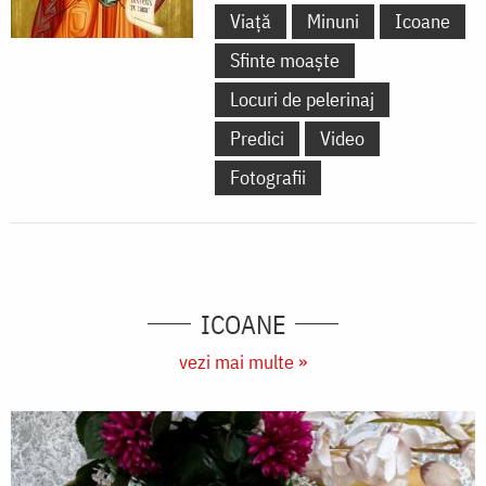
Viață
Minuni
Icoane
Sfinte moaște
Locuri de pelerinaj
Predici
Video
Fotografii
ICOANE
vezi mai multe »