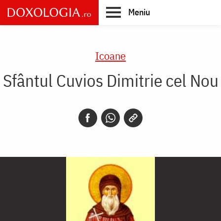
Skip
Meniu
to
main
Main
content
navigation
Icoane
Sfântul Cuvios Dimitrie cel Nou