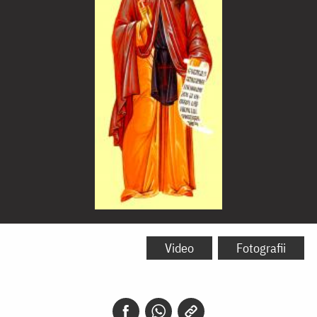
Sfântul
Cuvios
Video
Fotografii
Dimitrie
cel