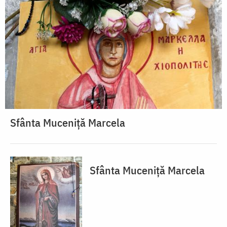
Sfânta Muceniță Marcela
Sfânta Muceniță Marcela