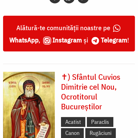
Nou
Alătură-te comunității noastre pe
WhatsApp
,
Instagram
și
Telegram
!
✝) Sfântul Cuvios
Dimitrie cel Nou,
Ocrotitorul
Bucureștilor
Acatist
Paraclis
Canon
Rugăciuni