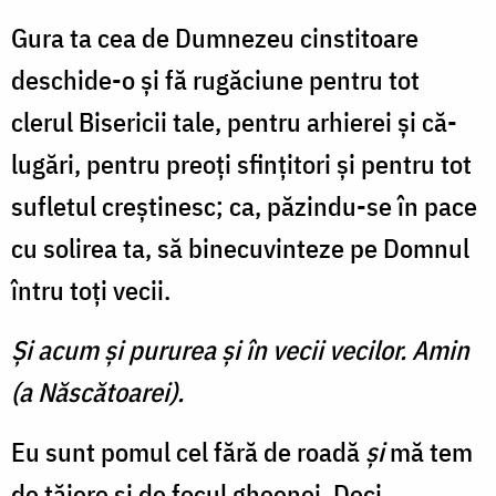
Gura ta cea de Dumnezeu cinstitoare
deschide-o şi fă ru­găciune pentru tot
clerul Bise­ricii tale, pentru arhierei şi că­
lugări, pentru preoţi sfinţitori şi pentru tot
sufletul creştinesc; ca, păzindu-se în pace
cu solirea ta, să binecuvinteze pe Domnul
întru toţi vecii.
Şi acum şi pururea şi în vecii vecilor. Amin
(a Născătoarei).
Eu sunt pomul cel fără de roadă
şi
mă tem
de tăiere şi de focul gheenei. Deci,