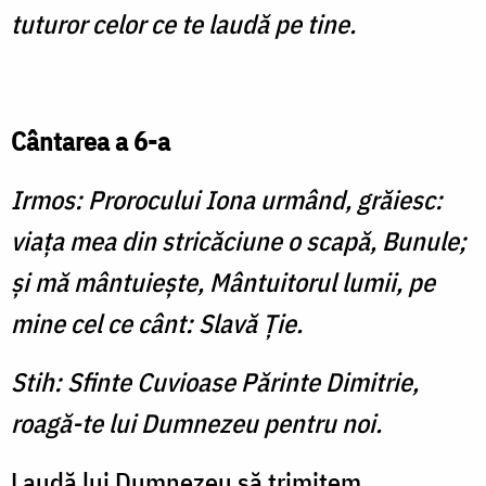
tuturor celor ce te laudă pe tine.
Cântarea a 6-a
Irmos: Prorocului Iona urmând, grăiesc:
viaţa mea din stricăciune o scapă, Bunule;
şi mă mântuieşte, Mântuitorul lumii, pe
mine cel ce cânt: Slavă Ţie.
Stih: Sfinte Cuvioase Părinte Dimitrie,
roagă-te lui Dumnezeu pentru noi.
Laudă lui Dumnezeu să trimitem