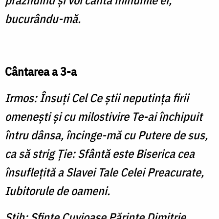
prăznuind şi voi cânta minunile ei,
bucurându-mă.
Cântarea a 3-a
Irmos: Însuţi Cel Ce ştii neputinţa firii
omeneşti şi cu milostivire Te-ai închipuit
întru dânsa, încinge-mă cu Putere de sus,
ca să strig Ţie: Sfântă este Biserica cea
însufleţită a Slavei Tale Celei Preacurate,
Iubitorule de oameni.
Stih: Sfinte Cuvioase Părinte Dimitrie,