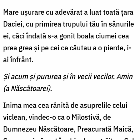
Mare uşurare cu adevărat a luat toată ţara
Daciei, cu pri­mirea trupului tău în sânurile
ei, căci îndată s-a gonit boala ciumei cea
prea grea şi pe cei ce căutau a o pierde, i-
ai înfrânt.
Şi acum şi pururea şi în vecii vecilor. Amin
(a Născătoarei).
Inima mea cea rănită de asuprelile celui
viclean, vindec-o ca o Milostivă, de
Dumnezeu Născătoare, Preacurată Maică,