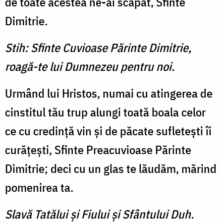
de toa­te acestea ne-ai scăpat, Sfinte
Dimitrie.
Stih: Sfinte Cuvioase Părinte Dimitrie,
roagă-te lui Dumnezeu pentru noi.
Urmând lui Hristos, numai cu atingerea de
cinstitul tău trup alungi toată boala celor
ce cu credinţă vin şi de păcate sufleteşti îi
curăţeşti, Sfinte Preacuvioase Părinte
Dimitrie; deci cu un glas te lăudăm, mă­rind
pomenirea ta.
Slavă Tatălui şi Fiului şi Sfântului Duh.