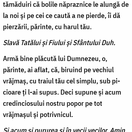
tămăduiri că bolile năpraznice le alungă de
la noi şi pe cei ce caută a ne pierde, îi dă
pierzării, părinte, cu harul tău.
Slavă Tatălui şi Fiului şi Sfântului Duh.
Armă bine plăcută lui Dum­nezeu, o,
părinte, ai aflat, că, biruind pe vechiul
vrăjmaş, cu traiul tău cel simplu, sub pi­
cioare ţi l-ai supus. Deci supune şi acum
credinciosului nostru popor pe tot
vrăjmaşul şi po­trivnicul.
Şi acum şi pururea şi în vecii vecilor. Amin