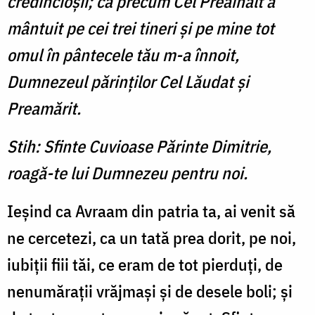
credincioşii; că precum Cel Preaînalt a
mântuit pe cei trei tineri şi pe mine tot
omul în pântecele tău m-a înnoit,
Dumnezeul părinţilor Cel Lăudat şi
Preamărit.
Stih: Sfinte Cuvioase Părinte Dimitrie,
roagă-te lui Dumnezeu pentru noi.
Ieşind ca Avraam din patria ta, ai venit să
ne cercetezi, ca un tată prea dorit, pe noi,
iubiţii fiii tăi, ce eram de tot pierduţi, de
nenumăraţii vrăj­maşi şi de desele boli; şi