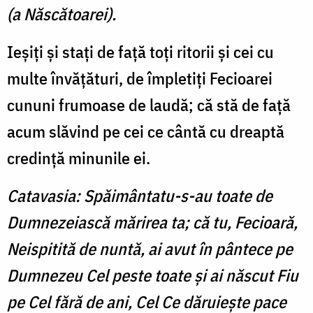
(a Născătoarei).
Ieşiţi şi staţi de faţă toţi ritorii şi cei cu
multe învăţături, de împletiţi Fecioarei
cununi frumoase de laudă; că stă de faţă
acum slăvind pe cei ce cântă cu dreaptă
credinţă mi­nunile ei.
Catavasia: Spăimântatu-s-au toate de
Dumnezeiască mărirea ta; că tu, Fecioară,
Neispitită de nuntă, ai avut în pântece pe
Dumnezeu Cel peste toate şi ai născut Fiu
pe Cel fără de ani, Cel Ce dăruieşte pace