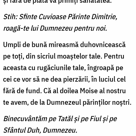
şi fără de plată vă primiţi sănătatea.
Stih: Sfinte Cuvioase Părinte Dimitrie,
roagă-te lui Dumnezeu pentru noi.
Umpli de bună mireasmă du­hovnicească
pe toţi, din sicriul moaştelor tale. Pentru
aceasta cu rugăciunile tale, îngroapă pe
cei ce vor să ne dea pierzării, în luciul cel
fără de fund. Că al doilea Moise al nostru
te avem, de la Dumnezeul părinţilor noştri.
Binecuvântăm pe Tatăl şi pe Fiul şi pe
Sfântul Duh, Dumnezeu.