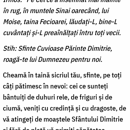
în rug, în muntele Sinai oarecând, lui
Moise, taina Fecioarei, lăudaţi-L, bine-L
cuvântaţi şi-L preaînălţaţi întru toţi vecii.
Stih: Sfinte Cuvioase Părinte Dimitrie,
roagă-te lui Dumnezeu pentru noi.
Cheamă în taină sicriul tău, sfinte, pe toţi
câţi pă­timesc în nevoi: cei ce sunteţi
bântuiţi de duhuri rele, de fri­guri şi de
ciumă, veniţi cu cre­dinţă şi cu dragoste, de
vă atin­geţi de moaştele Sfântului Dimitrie