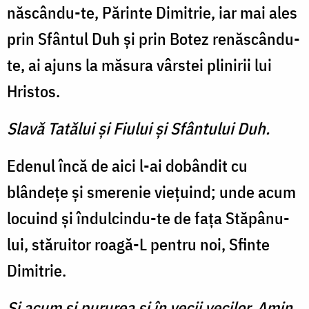
născându-te, Părinte Dimitrie, iar mai ales
prin Sfântul Duh şi prin Botez renăscându-
te, ai ajuns la mă­sura vârstei plinirii lui
Hristos.
Slavă Tatălui şi Fiului şi Sfântului Duh.
Edenul încă de aici l-ai do­bândit cu
blândeţe şi smerenie vieţuind; unde acum
locuind şi îndulcindu-te de faţa Stăpânu­
lui, stăruitor roagă-L pentru noi, Sfinte
Dimitrie.
Şi acum şi pururea şi în vecii vecilor. Amin