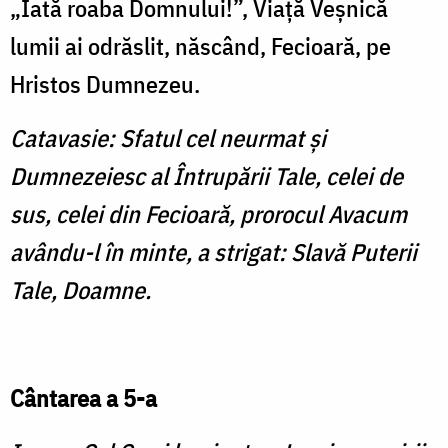
„Iată roaba Domnului!”, Viaţă Veşnică
lumii ai odrăslit, născând, Fecioară, pe
Hristos Dumnezeu.
Catavasie: Sfatul cel neurmat şi
Dumnezeiesc al Întrupării Tale, celei de
sus, celei din Fecioară, prorocul Avacum
avându-l în minte, a strigat: Slavă Puterii
Tale, Doamne.
Cântarea a 5-a