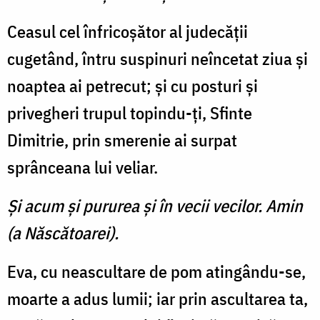
Ceasul cel înfricoşător al ju­decăţii
cugetând, întru suspinuri neîncetat ziua şi
noaptea ai petrecut; şi cu posturi şi
privegheri trupul topindu-ţi, Sfinte
Dimitrie, prin smerenie ai sur­pat
sprânceana lui veliar.
Şi acum şi pururea şi în vecii vecilor. Amin
(a Născătoarei).
Eva, cu neascultare de pom atingându-se,
moarte a adus lumii; iar prin ascultarea ta,