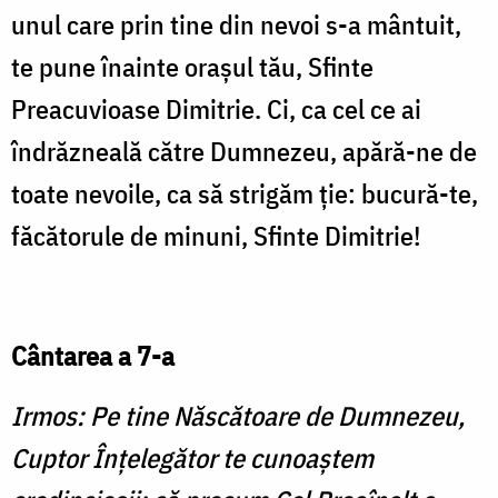
unul care prin tine din nevoi s-a mântuit,
te pune înainte oraşul tău, Sfinte
Preacuvioase Dimi­trie. Ci, ca cel ce ai
îndrăzneală către Dumnezeu, apără-ne de
toate nevoile, ca să strigăm ţie: bucură-te,
făcătorule de mi­nuni, Sfinte Dimitrie!
Cântarea a 7-a
Irmos: Pe tine Născătoare de Dum­nezeu,
Cuptor Înţelegător te cunoaştem