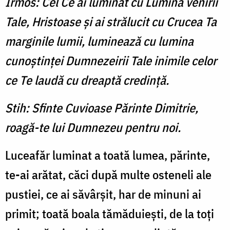
Irmos: Cel Ce ai luminat cu Lumina venirii
Tale, Hristoase şi ai strălucit cu Crucea Ta
marginile lumii, luminează cu lumina
cunoştinţei Dumnezeirii Tale inimile celor
ce Te laudă cu dreaptă credinţă.
Stih: Sfinte Cuvioase Părinte Dimitrie,
roagă-te lui Dumnezeu pentru noi.
Luceafăr luminat a toată lumea, părinte,
te-ai ară­tat, căci după multe osteneli ale
pustiei, ce ai săvârşit, har de minuni ai
primit; toată boala tămăduieşti, de la toţi