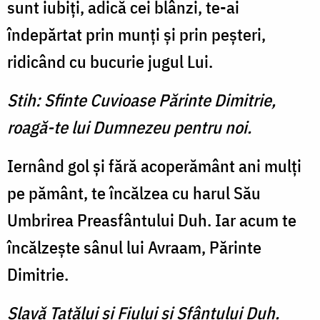
sunt iubiţi, adică cei blânzi, te-ai
îndepărtat prin munţi şi prin peşteri,
ridicând cu bu­curie jugul Lui.
Stih: Sfinte Cuvioase Părinte Dimitrie,
roagă-te lui Dumnezeu pentru noi.
Iernând gol şi fără acope­rământ ani mulţi
pe pământ, te încălzea cu harul Său
Umbrirea Preasfântului Duh. Iar acum te
încălzeşte sânul lui Avraam, Părinte
Dimitrie.
Slavă Tatălui şi Fiului şi Sfântului Duh.