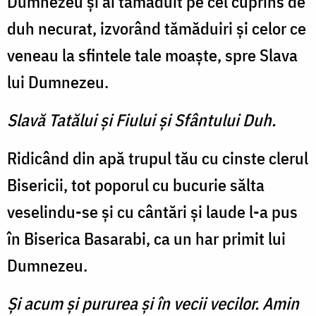
Dumnezeu şi ai tămă­duit pe cel cuprins de
duh ne­curat, izvorând tămăduiri şi celor ce
veneau la sfintele tale moaşte, spre Slava
lui Dumnezeu.
Slavă Tatălui şi Fiului şi Sfântului Duh.
Ridicând din apă trupul tău cu cinste clerul
Bisericii, tot po­porul cu bucurie sălta
veselindu-se şi cu cântări şi laude l-a pus
în Biserica Basarabi, ca un har primit lui
Dumnezeu.
Şi acum şi pururea şi în vecii vecilor. Amin