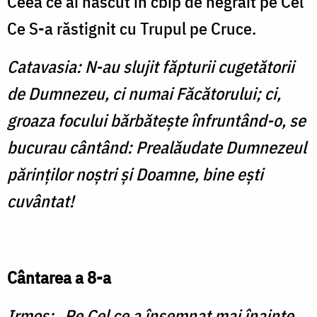
Ceea ce ai născut în cbip de negrăit pe Cel
Ce S-a răstignit cu Trupul pe Cruce.
Catavasia: N-au slujit făpturii cuge­tătorii
de Dumnezeu, ci numai Făcătorului; ci,
groaza focului bărbăteşte înfruntând-o, se
bucurau cântând: Prealăudate Dumnezeul
părinţilor noştri şi Doamne, bine eşti
cuvântat!
Cântarea a 8-a
Irmos: Pe Cel ce a însemnat mai înainte