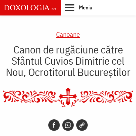
Skip
Meniu
to
main
Main
content
navigation
Canoane
Canon de rugăciune către
Sfântul Cuvios Dimitrie cel
Nou, Ocrotitorul Bucureştilor