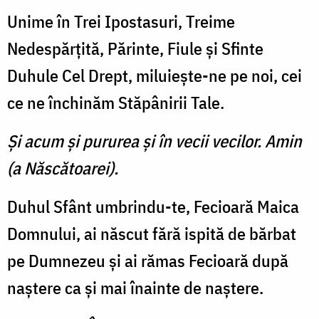
Unime în Trei Ipostasuri, Treime
Nedespărţită, Părinte, Fiule şi Sfinte
Duhule Cel Drept, miluieşte-ne pe noi, cei
ce ne închinăm Stăpânirii Tale.
Şi acum şi pururea şi în vecii vecilor. Amin
(a Născătoarei).
Duhul Sfânt umbrindu-te, Fecioară Maica
Domnului, ai născut fără ispită de bărbat
pe Dumnezeu şi ai rămas Fecioară după
naştere ca şi mai înainte de naştere.