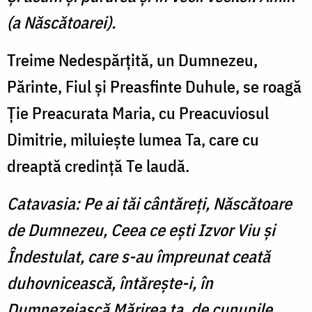
(a Născătoarei).
Treime Nedespărţită, un Dum­nezeu,
Părinte, Fiul şi Preasfinte Duhule, se roagă
Ţie Preacu­rata Maria, cu Preacuviosul
Dimitrie, miluieşte lumea Ta, care cu
dreaptă credinţă Te laudă.
Catavasia: Pe ai tăi cântăreţi, Născă­toare
de Dumnezeu, Ceea ce eşti Izvor Viu şi
Îndestulat, care s-au împreunat ceată
duhovnicească, întăreşte-i, în
Dumnezeiască Mărirea ta, de cununile