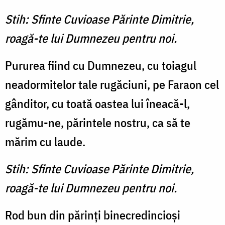
Stih: Sfinte Cuvioase Părinte Dimitrie,
roagă-te lui Dumnezeu pentru noi.
Pururea fiind cu Dum­nezeu, cu toiagul
neador­mitelor tale rugăciuni, pe Faraon cel
gânditor, cu toată oas­tea lui îneacă-l,
rugămu-ne, pă­rintele nostru, ca să te
mărim cu laude.
Stih: Sfinte Cuvioase Părinte Dimitrie,
roagă-te lui Dumnezeu pentru noi.
Rod bun din părinţi binecredincioşi