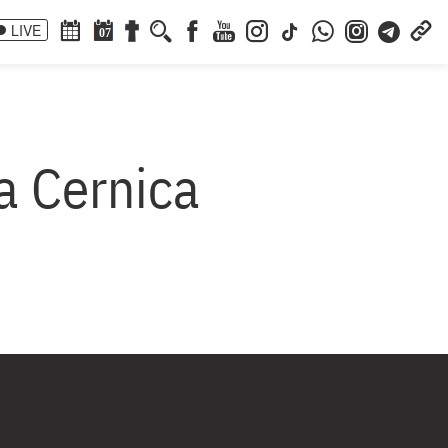
LIVE
07
a Cernica