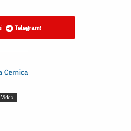
și
Telegram
!
a Cernica
Video