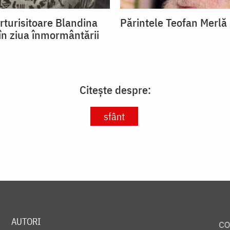
rturisitoare Blandina
Părintele Teofan Merlă
 în ziua înmormântării
Citește despre:
sfânt
AUTORI