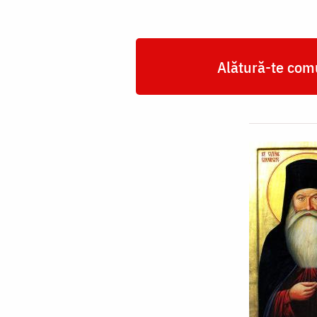
Cernica
Alătură-te comu