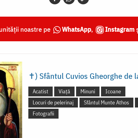
nității noastre pe
WhatsApp
,
Instagram
✝) Sfântul Cuvios Gheorghe de l
Acatist
Viață
Minuni
Icoane
Locuri de pelerinaj
Sfântul Munte Athos
Fotografii