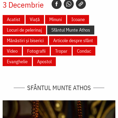
3 Decembrie
Acatist
Viață
Minuni
Icoane
Locuri de pelerinaj
Sfântul Munte Athos
Mănăstiri și biserici
Articole despre sfânt
Video
Fotografii
Tropar
Condac
Evanghelie
Apostol
SFÂNTUL MUNTE ATHOS