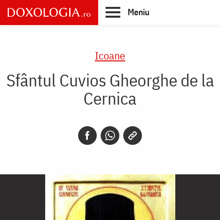
Skip
Meniu
to
main
Main
content
navigation
Icoane
Sfântul Cuvios Gheorghe de la
Cernica