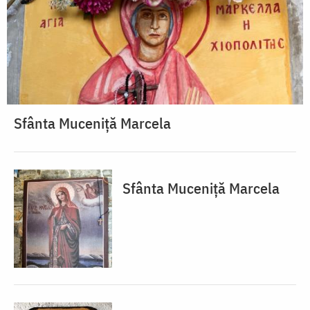
Sfânta Muceniță Marcela
Sfânta Muceniță Marcela