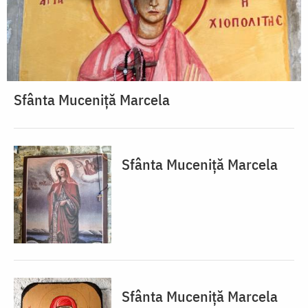
Sfânta Muceniță Marcela
Sfânta Muceniță Marcela
Sfânta Muceniță Marcela