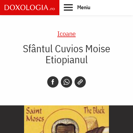
Skip
Meniu
to
main
Main
content
navigation
Icoane
Sfântul Cuvios Moise
Etiopianul