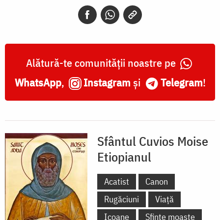
Etiopianul
Alătură-te comunității noastre pe
WhatsApp
,
Instagram
și
Telegram
!
Sfântul Cuvios Moise
Etiopianul
Acatist
Canon
Rugăciuni
Viață
Icoane
Sfinte moaște