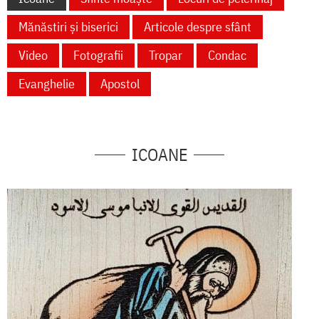
Mănăstiri și biserici
Articole despre sfânt
Video
Fotografii
Tropar
Condac
Evanghelie
Apostol
ICOANE