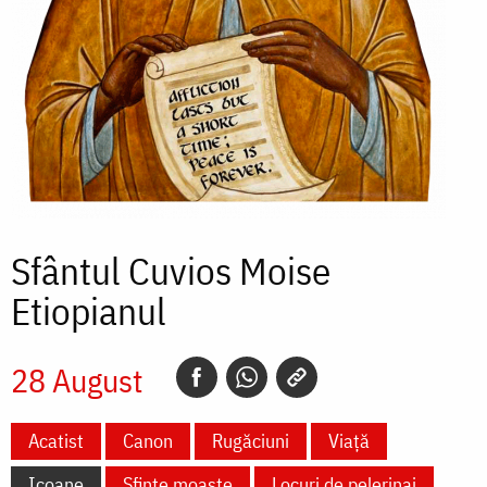
Sfântul Cuvios Moise
Etiopianul
28 August
Acatist
Canon
Rugăciuni
Viață
Icoane
Sfinte moaște
Locuri de pelerinaj