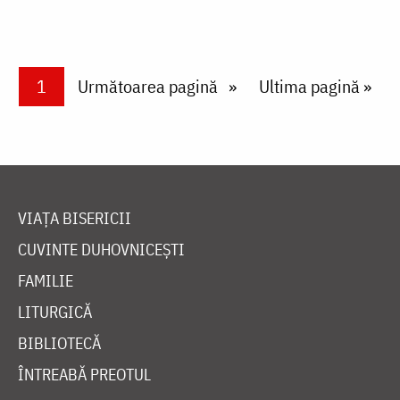
Paginare
Current page
1
Next page
Următoarea pagină
Last page
Ultima pagină »
VIAȚA BISERICII
CUVINTE DUHOVNICEȘTI
FAMILIE
LITURGICĂ
BIBLIOTECĂ
ÎNTREABĂ PREOTUL