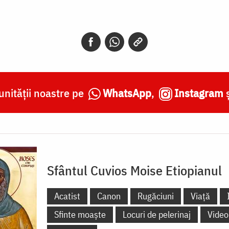
nității noastre pe
WhatsApp
,
Instagram
Sfântul Cuvios Moise Etiopianul
Acatist
Canon
Rugăciuni
Viață
Sfinte moaște
Locuri de pelerinaj
Video