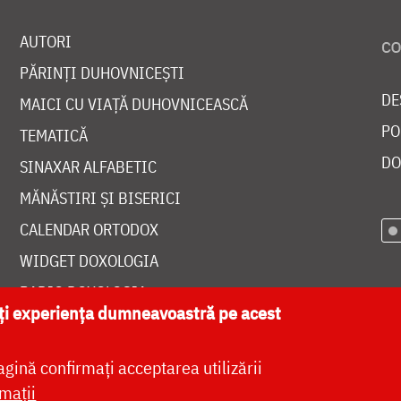
AUTORI
PĂRINȚI DUHOVNICEȘTI
DE
MAICI CU VIAȚĂ DUHOVNICEASCĂ
PO
TEMATICĂ
DO
SINAXAR ALFABETIC
MĂNĂSTIRI ȘI BISERICI
CALENDAR ORTODOX
WIDGET DOXOLOGIA
RADIO DOXOLOGIA
ăți experiența dumneavoastră pe acest
agină confirmați acceptarea utilizării
mații