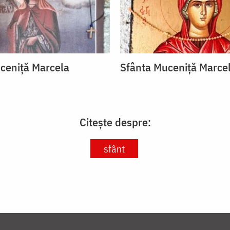
ceniță Marcela
Sfânta Muceniță Marce
Citește despre:
sfânt