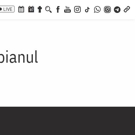
LIVE
07
pianul