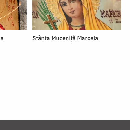
la
Sfânta Muceniță Marcela