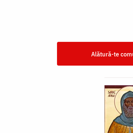
Etiopianul
Alătură-te comu