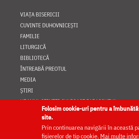
VIAȚA BISERICII
CUVINTE DUHOVNICEȘTI
FAMILIE
LITURGICĂ
BIBLIOTECĂ
ÎNTREABĂ PREOTUL
MEDIA
ȘTIRI
HRAMUL SFINTEI CUVIOASE PARASCHEVA
Folosim cookie-uri pentru a îmbunăt
site.
Prin continuarea navigării în această p
fișierelor de tip cookie.
Mai multe infor