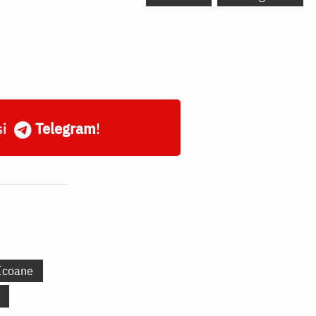
și
Telegram
!
Icoane