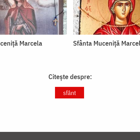
ceniță Marcela
Sfânta Muceniță Marce
Citește despre:
sfânt