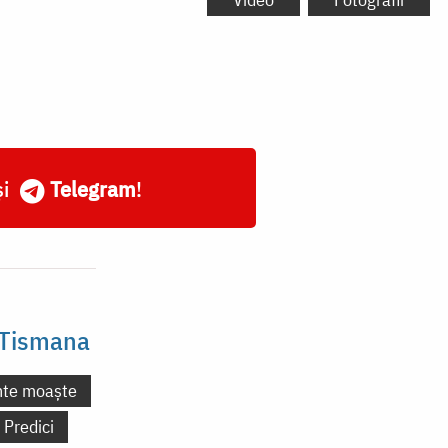
și
Telegram
!
 Tismana
nte moaște
Predici