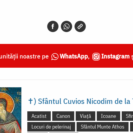
nității noastre pe
WhatsApp
,
Instagram
✝) Sfântul Cuvios Nicodim de la
Acatist
Canon
Viață
Icoane
Sfi
Locuri de pelerinaj
Sfântul Munte Athos