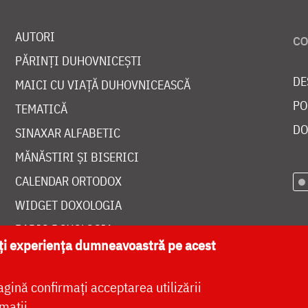
AUTORI
PĂRINȚI DUHOVNICEȘTI
DE
MAICI CU VIAȚĂ DUHOVNICEASCĂ
PO
TEMATICĂ
DO
SINAXAR ALFABETIC
MĂNĂSTIRI ȘI BISERICI
CALENDAR ORTODOX
WIDGET DOXOLOGIA
RADIO DOXOLOGIA
ăți experiența dumneavoastră pe acest
agină confirmați acceptarea utilizării
mații