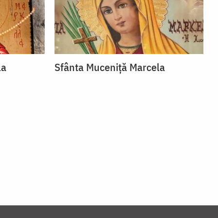
la
Sfânta Muceniță Marcela