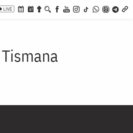
LIVE
07
a Tismana