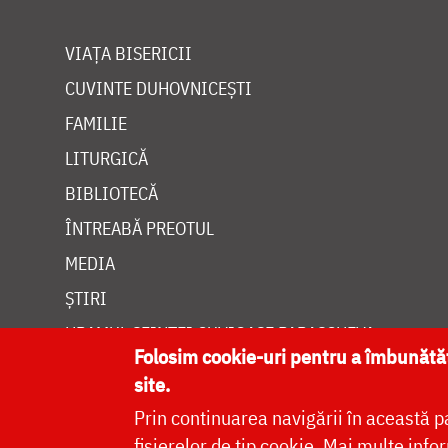
VIAȚA BISERICII
CUVINTE DUHOVNICEȘTI
FAMILIE
LITURGICĂ
BIBLIOTECĂ
ÎNTREABĂ PREOTUL
MEDIA
ȘTIRI
HRAMUL SFINTEI CUVIOASE PARASCHEVA
Folosim cookie-uri pentru a îmbunăt
site.
Prin continuarea navigării în această p
fișierelor de tip cookie.
Mai multe infor