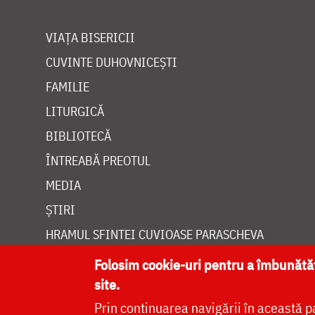
VIAȚA BISERICII
CUVINTE DUHOVNICEȘTI
FAMILIE
LITURGICĂ
BIBLIOTECĂ
ÎNTREABĂ PREOTUL
MEDIA
ȘTIRI
HRAMUL SFINTEI CUVIOASE PARASCHEVA
Folosim cookie-uri pentru a îmbunăt
site.
Prin continuarea navigării în această p