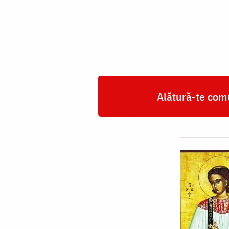
Roman
Melodul
Alătură-te comu