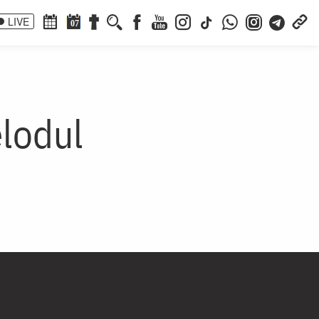
LIVE
07
lodul