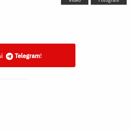
și
Telegram
!