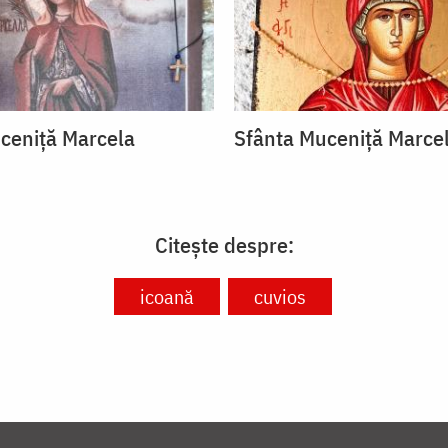
ceniță Marcela
Sfânta Muceniță Marce
Citește despre:
icoană
cuvios