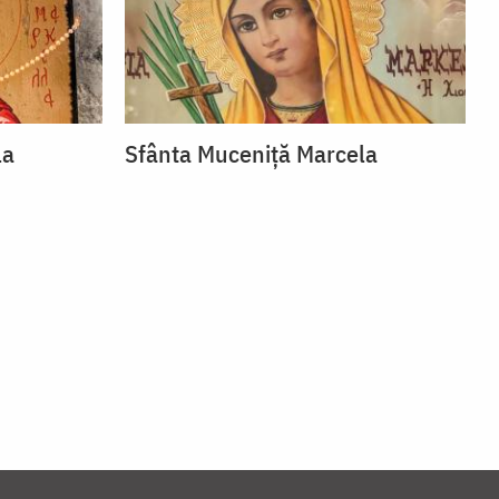
la
Sfânta Muceniță Marcela