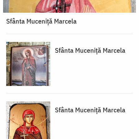
Sfânta Muceniță Marcela
Sfânta Muceniță Marcela
Sfânta Muceniță Marcela