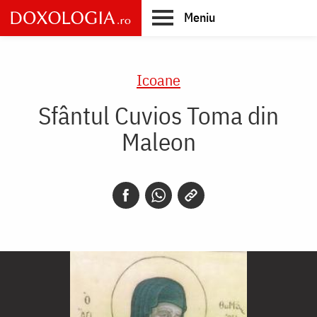
Skip
Meniu
to
main
Main
content
navigation
Icoane
Sfântul Cuvios Toma din
Maleon