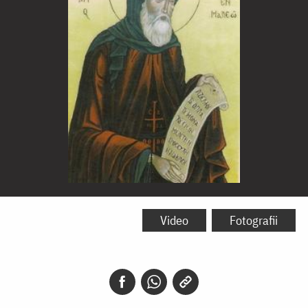
Sfântul
Cuvios
Video
Fotografii
Toma
din
Maleon