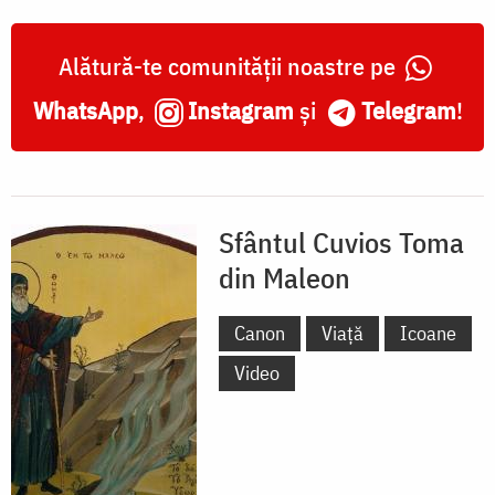
Alătură-te comunității noastre pe
WhatsApp
,
Instagram
și
Telegram
!
Sfântul Cuvios Toma
din Maleon
Canon
Viață
Icoane
Video