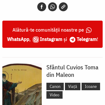
din
Maleon
Alătură-te comunității noastre pe
WhatsApp
,
Instagram
și
Telegram
!
Sfântul Cuvios Toma
din Maleon
Canon
Viață
Icoane
Video