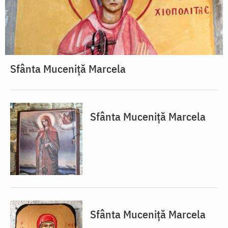
Sfânta Muceniță Marcela
Sfânta Muceniță Marcela
Sfânta Muceniță Marcela