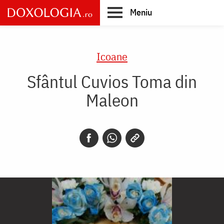
Skip
Meniu
to
main
Main
content
navigation
Icoane
Sfântul Cuvios Toma din
Maleon