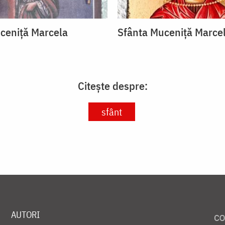
ceniță Marcela
Sfânta Muceniță Marce
Citește despre:
sfânt
AUTORI