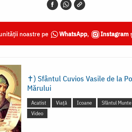
nității noastre pe
WhatsApp
,
Instagram
✝) Sfântul Cuvios Vasile de la P
Mărului
Acatist
Viață
Icoane
Sfântul Munte
Video