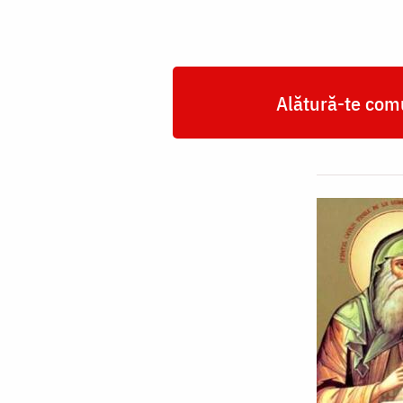
Poiana
Mărului
Alătură-te comu