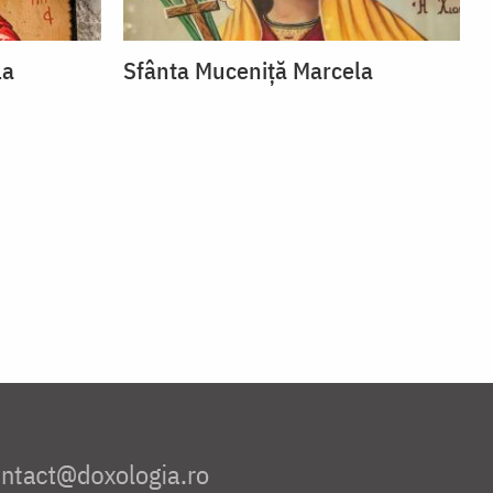
la
Sfânta Muceniță Marcela