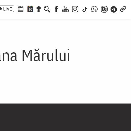
LIVE
07
ana Mărului