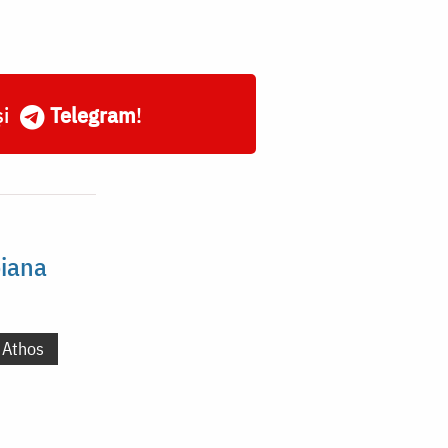
și
Telegram
!
oiana
 Athos