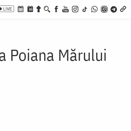
LIVE
09
la Poiana Mărului