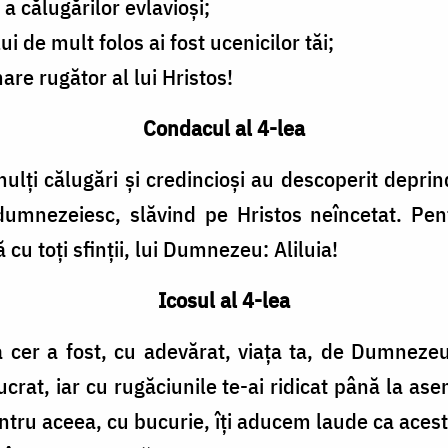
a călugărilor evlavioși;
i de mult folos ai fost ucenicilor tăi;
re rugător al lui Hristos!
Condacul al 4-lea
ulți călugări și credincioși au descoperit deprin
umnezeiesc, slăvind pe Hristos neîncetat. Pent
u toți sfinții, lui Dumnezeu: Aliluia!
Icosul al 4-lea
cer a fost, cu adevărat, viața ta, de Dumnezeu î
 lucrat, iar cu rugăciunile te-ai ridicat până la
ntru aceea, cu bucurie, îți aducem laude ca aces