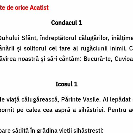
te de orice Acatist
Condacul 1
Duhului Sfânt, îndreptătorul călugărilor, înălțim
rii și solitorul cel tare al rugăciunii inimii, C
virea noastră și să-i cântăm: Bucură-te, Cuvioas
Icosul 1
 de viață călugărească, Părinte Vasile. Ai lepădat
ornit pe calea cea aspră a sihăstriei. Pentru 
re sădită în grădina vieții sihăstrești;