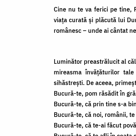
Cine nu te va ferici pe tine, 
viața curată și plăcută lui D
românesc – unde ai cântat ne
Luminător preastrălucit al călu
mireasma învățăturilor tale
sihăstrești. De aceea, primeșt
Bucură-te, pom răsădit în g
Bucură-te, că prin tine s-a b
Bucură-te, că noi, românii, 
Bucură-te, că te-ai făcut povă
Bucură-te, că te afli în ceata 