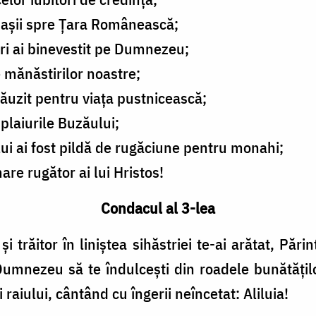
 pașii spre Țara Românească;
uri ai binevestit pe Dumnezeu;
e mănăstirilor noastre;
lăuzit pentru viața pustnicească;
 plaiurile Buzăului;
ui ai fost pildă de rugăciune pentru monahi;
re rugător ai lui Hristos!
Condacul al 3-lea
 și trăitor în liniștea sihăstriei te-ai arătat, Pări
a Dumnezeu să te îndulcești din roadele bunătățil
i raiului, cântând cu îngerii neîncetat: Aliluia!