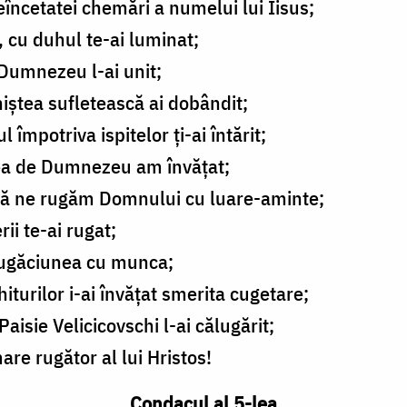
eîncetatei chemări a numelui lui Iisus;
, cu duhul te-ai luminat;
 Dumnezeu l-ai unit;
iniștea sufletească ai dobândit;
 împotriva ispitelor ți-ai întărit;
irea de Dumnezeu am învățat;
 să ne rugăm Domnului cu luare-aminte;
ii te-ai rugat;
 rugăciunea cu munca;
hiturilor i-ai învățat smerita cugetare;
aisie Velicicovschi l-ai călugărit;
re rugător al lui Hristos!
Condacul al 5-lea