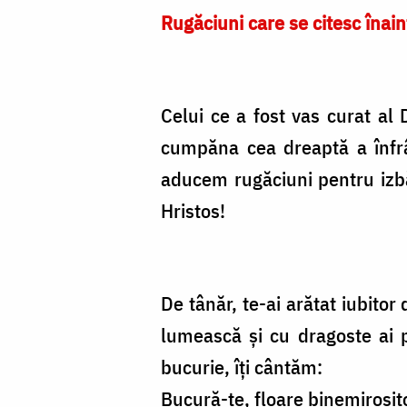
Rugăciuni care se citesc înain
Celui ce a fost vas curat al 
cumpăna cea dreaptă a înfrână
aducem rugăciuni pentru izbă
Hristos!
De tânăr, te-ai arătat iubitor
lumească și cu dragoste ai p
bucurie, îți cântăm:
Bucură-te, floare binemirositoa