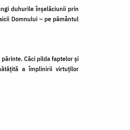
ungi duhurile înșelăciunii prin
 Maicii Domnului – pe pământul
 părinte. Căci pilda faptelor și
țită a împlinirii virtuților