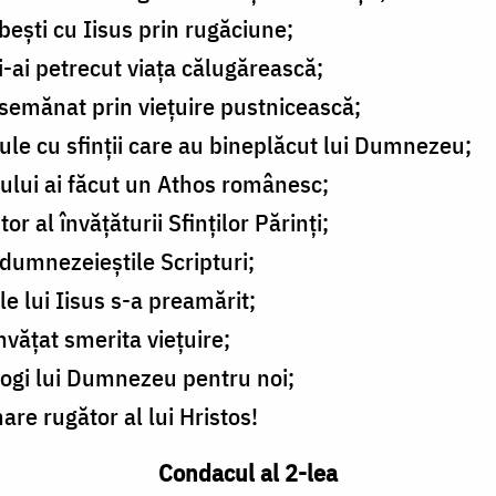
bești cu Iisus prin rugăciune;
i-ai petrecut viața călugărească;
 asemănat prin viețuire pustnicească;
le cu sfinții care au bineplăcut lui Dumnezeu;
ului ai făcut un Athos românesc;
or al învățăturii Sfinților Părinți;
 dumnezeieștile Scripturi;
e lui Iisus s-a preamărit;
nvățat smerita viețuire;
rogi lui Dumnezeu pentru noi;
re rugător al lui Hristos!
Condacul al 2-lea