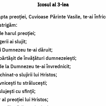
Icosul al 3-lea
 preoției, Cuvioase Părinte Vasile, te-ai înfri
 strigăm:
de harul preoției;
ii ai slujit;
ui Dumnezeu te-ai dăruit;
părtășit de învățături dumnezeiești;
de la Dumnezeu te-ai învrednicit;
chinat-o slujirii lui Hristos;
nicești tu strălucești;
ujești cu sfinții;
 al preoției lui Hristos;