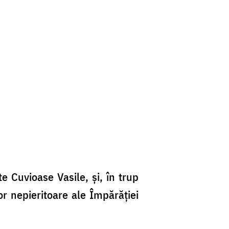
nte Cuvioase Vasile, și, în trup
or nepieritoare ale Împărăției