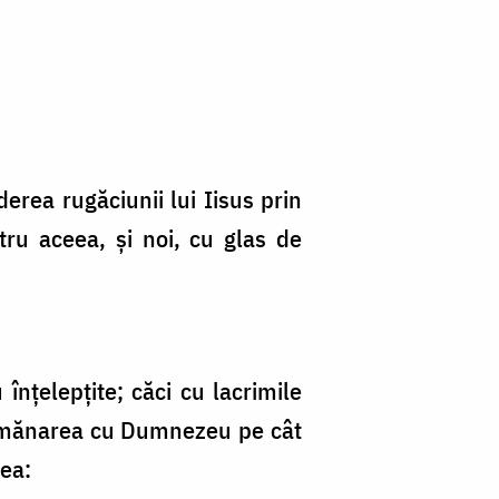
derea rugăciunii lui Iisus prin
ru aceea, și noi, cu glas de
nțelepțite; căci cu lacrimile
 asemănarea cu Dumnezeu pe cât
tea: