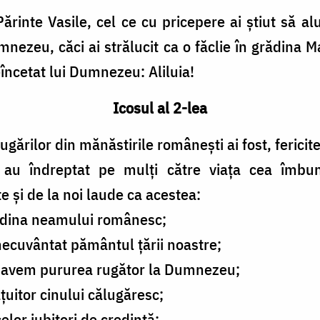
Părinte Vasile, cel ce cu pricepere ai știut să al
umnezeu, căci ai strălucit ca o făclie în grădina
încetat lui Dumnezeu: Aliluia!
Icosul al 2-lea
gărilor din mănăstirile românești ai fost, fericite
 au îndreptat pe mulți către viața cea îmbunătă
e și de la noi laude ca acestea:
rădina neamului românesc;
inecuvântat pământul țării noastre;
te avem pururea rugător la Dumnezeu;
țuitor cinului călugăresc;
celor iubitori de credință;