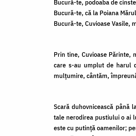
Bucură-te, podoaba de cinste 
Bucură-te, că la Poiana Mărulu
Bucură-te, Cuvioase Vasile, ma
Prin tine, Cuvioase Părinte, m
care s-au umplut de harul d
mulțumire, cântăm, împreună c
Scară duhovnicească până la 
tale nerodirea pustiului o ai
este cu putință oamenilor; pe