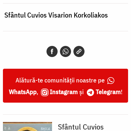
Korkoliakos
Sfântul Cuvios Visarion Korkoliakos
Alătură-te comunității noastre pe
WhatsApp
,
Instagram
și
Telegram
!
Sfântul Cuvios