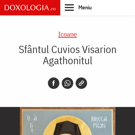
Skip
Meniu
to
main
Main
content
navigation
Icoane
Sfântul Cuvios Visarion
Agathonitul