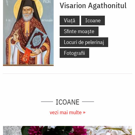
Visarion Agathonitul
Viață
Icoane
Sfinte moaște
Locuri de pelerinaj
Fotografii
ICOANE
vezi mai multe »