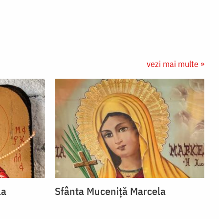
vezi mai multe »
la
Sfânta Muceniță Marcela