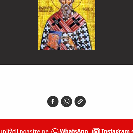
nității noastre pe
WhatsApp
,
Instagram