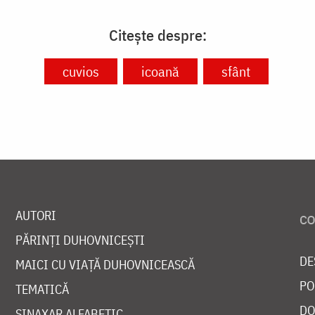
Citește despre:
cuvios
icoană
sfânt
AUTORI
PĂRINȚI DUHOVNICEȘTI
DE
MAICI CU VIAȚĂ DUHOVNICEASCĂ
PO
TEMATICĂ
DO
SINAXAR ALFABETIC