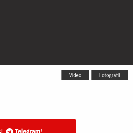
Video
Fotografii
și
Telegram
!