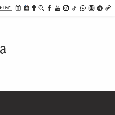
LIVE
09
ia