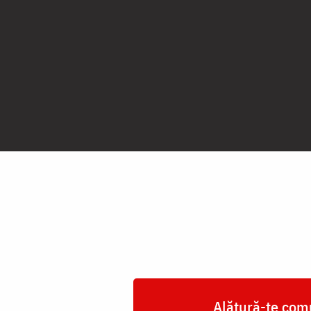
Sfântul
Cuvios
Zaharia
Alătură-te comu