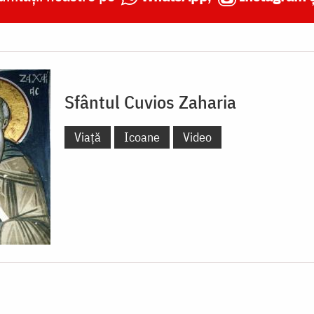
Sfântul Cuvios Zaharia
Viață
Icoane
Video