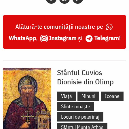
Olimp
Alătură-te comunității noastre pe
WhatsApp
,
Instagram
și
Telegram
!
Sfântul Cuvios
Dionisie din Olimp
Viață
Minuni
Icoane
Sfinte moaște
Locuri de pelerinaj
Sfântul Munte Athos