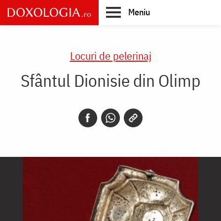
Skip
Meniu
to
main
Main
content
navigation
Locuri de pelerinaj
Sfântul Dionisie din Olimp