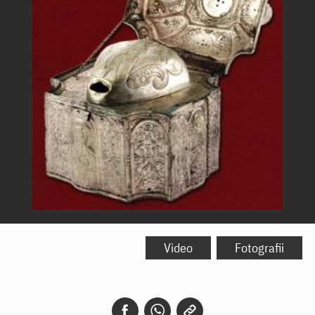
Falca
Sfântului
Video
Fotografii
Dionisie
din