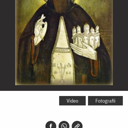
Sfântul
Dionisie
Video
Fotografii
din
Olimp