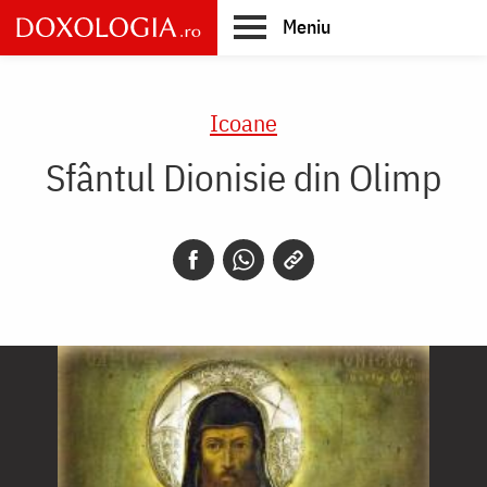
Skip
Meniu
to
main
Main
content
navigation
Icoane
Sfântul Dionisie din Olimp