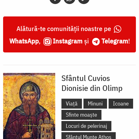
Alătură-te comunității noastre pe
WhatsApp
,
Instagram
și
Telegram
!
Sfântul Cuvios
Dionisie din Olimp
Viață
Minuni
Icoane
Sfinte moaște
Locuri de pelerinaj
Sfântul Munte Athos