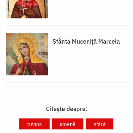
Sfânta Muceniță Marcela
Citește despre:
cuvios
icoană
sfânt