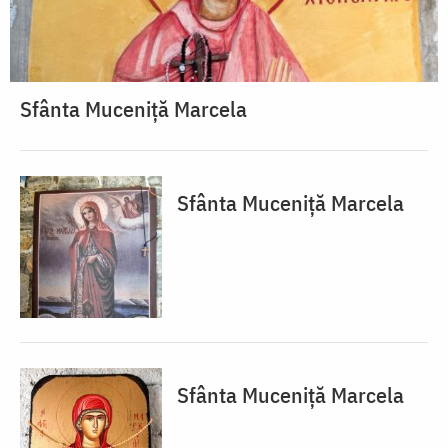
Sfânta Muceniță Marcela
Sfânta Muceniță Marcela
Sfânta Muceniță Marcela