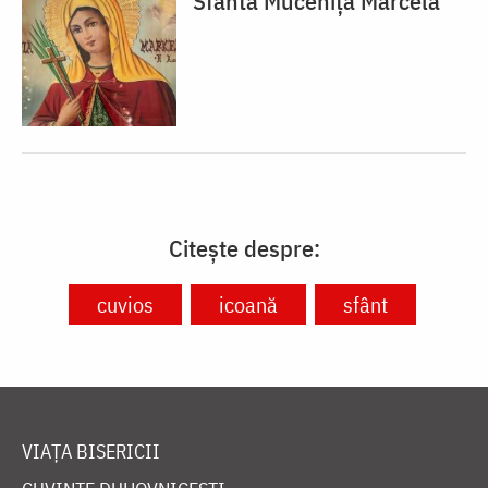
Sfânta Muceniță Marcela
Citește despre:
cuvios
icoană
sfânt
VIAȚA BISERICII