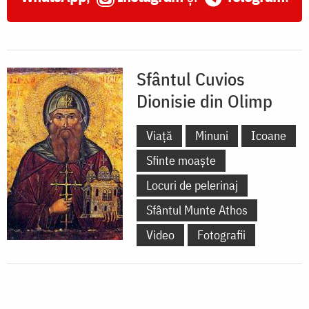
kiriakonul
Schitului
vatopedin
Sfântul Cuvios
"Sfântul
Dionisie din Olimp
Dimitrie"
-
Viață
Minuni
Icoane
Athos
Sfinte moaște
(1796)
Locuri de pelerinaj
Sfântul Munte Athos
Video
Fotografii