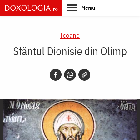
Skip
Meniu
to
main
Main
content
navigation
Icoane
Sfântul Dionisie din Olimp