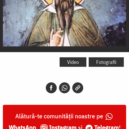
Sfântul
Cuvios
Video
Fotografii
Dionisie
din
Olimp
-
Frescă
Alătură-te comunității noastre pe
din
WhatsApp
,
Instagram
și
Telegram
!