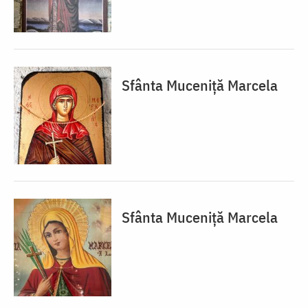
Sfânta Muceniță Marcela
Sfânta Muceniță Marcela