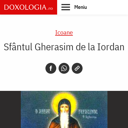
Skip
Meniu
to
main
Main
content
navigation
Icoane
Sfântul Gherasim de la Iordan