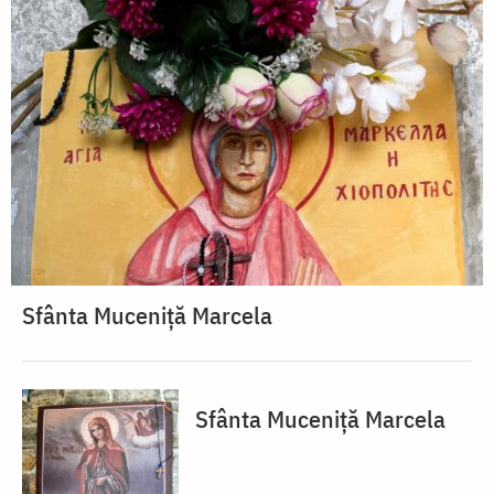
Sfânta Muceniță Marcela
Sfânta Muceniță Marcela