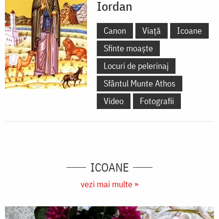
Iordan
Canon
Viață
Icoane
Sfinte moaște
Locuri de pelerinaj
Sfântul Munte Athos
Video
Fotografii
ICOANE
vezi mai multe »