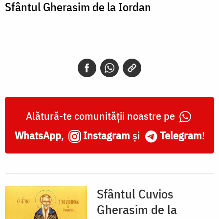
Iordan
Sfântul Gherasim de la Iordan
Alătură-te comunității noastre pe
WhatsApp
,
Instagram
și
Telegram
!
Sfântul Cuvios
Gherasim de la