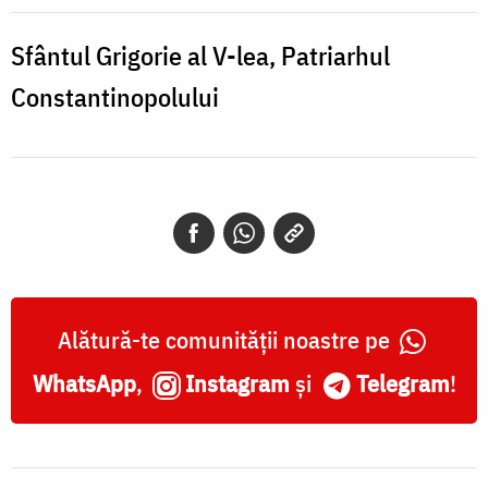
V-
lea,
Sfântul Grigorie al V-lea, Patriarhul
Patriarhul
Constantinopolului
Constantinopolului
Alătură-te comunității noastre pe
WhatsApp
,
Instagram
și
Telegram
!