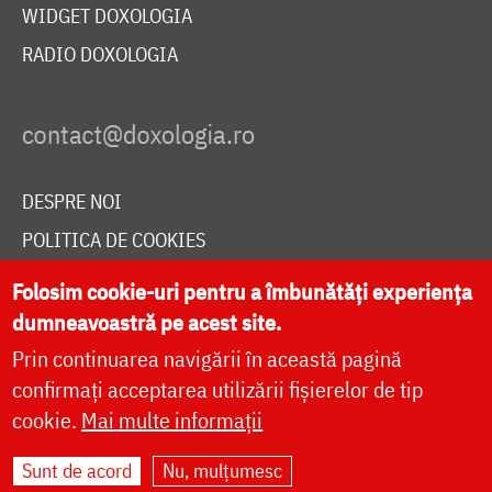
WIDGET DOXOLOGIA
RADIO DOXOLOGIA
DESPRE NOI
POLITICA DE COOKIES
DONEAZĂ ONLINE PENTRU CATEDRALA NAȚIONALĂ
Folosim cookie-uri pentru a îmbunătăți experiența
dumneavoastră pe acest site.
Prin continuarea navigării în această pagină
LIVE
confirmați acceptarea utilizării fișierelor de tip
cookie.
Mai multe informații
Site dezvoltat de
DOXOLOGIA MEDIA
,
Sunt de acord
Nu, mulțumesc