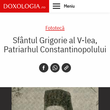
Skip
Meniu
to
main
Main
content
navigation
Fototecă
Sfântul Grigorie al V-lea,
Patriarhul Constantinopolului