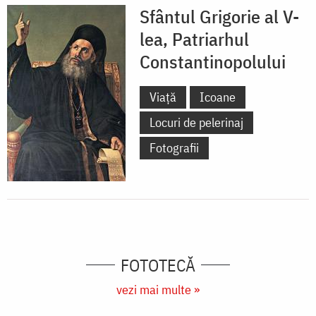
Sfântul Grigorie al V-
lea, Patriarhul
Constantinopolului
Viață
Icoane
Locuri de pelerinaj
Fotografii
FOTOTECĂ
vezi mai multe »