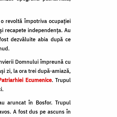
 o revoltă împotriva ocupației
ă-și recapete independența. Au
u fost dezvăluite abia după ce
mud.
 Învierii Domnului împreună cu
ași zi, la ora trei după-amiază,
Patriarhiei Ecumenice
. Trupul
i.
au aruncat în Bosfor. Trupul
avos. A fost dus pe ascuns în