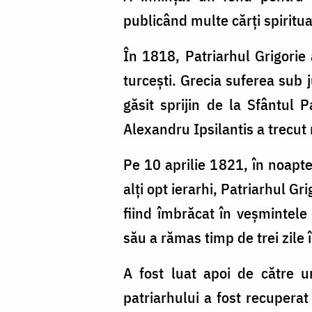
publicând multe cărți spiritu
În 1818, Patriarhul Grigorie 
turcești. Grecia suferea sub 
găsit sprijin de la Sfântul P
Alexandru Ipsilantis a trecut
Pe 10 aprilie 1821, în noapt
alți opt ierarhi, Patriarhul Gr
fiind îmbrăcat în veșmintele
său a rămas timp de trei zile 
A fost luat apoi de către u
patriarhului a fost recupera