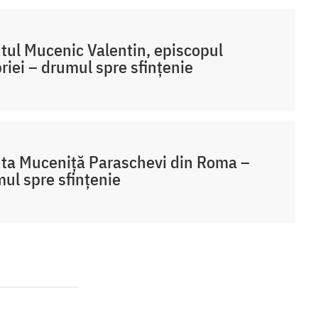
tul Mucenic Valentin, episcopul
iei – drumul spre sfințenie
ta Muceniță Paraschevi din Roma –
ul spre sfințenie