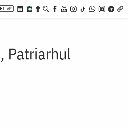
LIVE
06
, Patriarhul