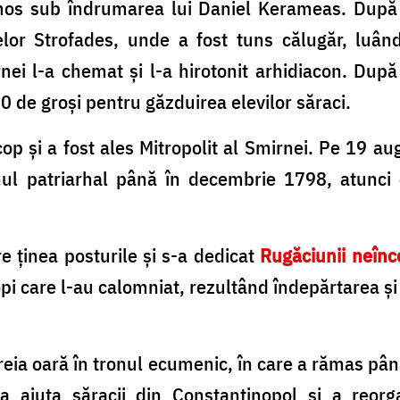
tmos sub îndrumarea lui Daniel Kerameas. După 
lor Strofades, unde a fost tuns călugăr, luân
nei l-a chemat și l-a hirotonit arhidiacon. După 
0 de groşi pentru găzduirea elevilor săraci.
cop și a fost ales Mitropolit al Smirnei. Pe 19 a
l patriarhal până în decembrie 1798, atunci c
re ținea posturile și s-a dedicat
Rugăciunii neînce
opi care l-au calomniat, rezultând îndepărtarea și
reia oară în tronul ecumenic, în care a rămas până
a ajuta săracii din Constantinopol și a reorgan