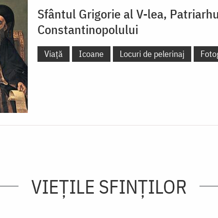
Sfântul Grigorie al V-lea, Patriarhu
Constantinopolului
Viață
Icoane
Locuri de pelerinaj
Fotog
VIEŢILE SFINŢILOR