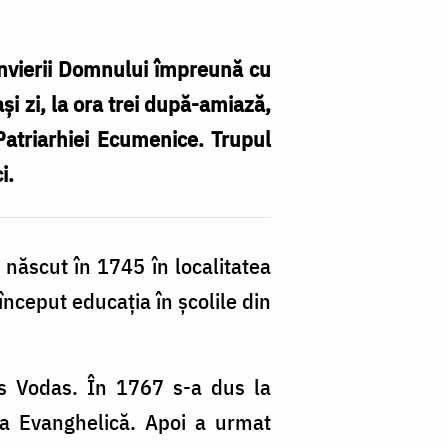
 Învierii Domnului împreună cu
ași zi, la ora trei după-amiază,
 Patriarhiei Ecumenice. Trupul
i.
Ca
„S
G
născut în 1745 în localitatea
–
început educația în școlile din
Pa
E
d
os Vodas. În 1767 s-a dus la
Co
la Evanghelică. Apoi a urmat