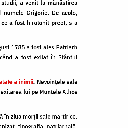
/
studii, a venit la mănăstirea
Fo
d numele Grigorie. De acolo,
M
ce a fost hirotonit preot, s-a
B
ugust 1785 a fost ales Patriarh
ând a fost exilat în Sfântul
tate a inimii
. Nevoințele sale
 exilarea lui pe Muntele Athos
 în ziua morţii sale martirice.
izat tipografia patriarhală,