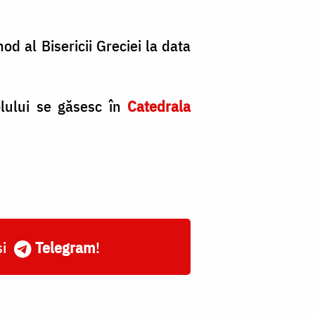
od al Bisericii Greciei la data
olului se găsesc în
Catedrala
și
Telegram
!