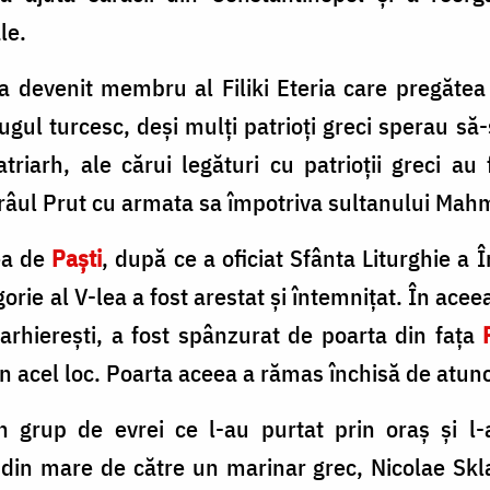
ale.
a devenit membru al Filiki Eteria care pregătea
jugul turcesc, deși mulți patrioți greci sperau s
atriarh, ale cărui legături cu patrioții greci a
 râul Prut cu armata sa împotriva sultanului Mah
ea de
Paști
, după ce a oficiat Sfânta Liturghie a
igorie al V-lea a fost arestat și întemnițat. În acee
 arhierești, a fost spânzurat de poarta din fața
în acel loc. Poarta aceea a rămas închisă de atunc
n grup de evrei ce l-au purtat prin oraș și l-
t din mare de către un marinar grec, Nicolae Skl