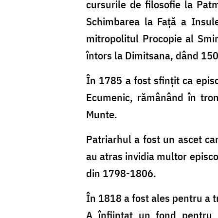
cursurile de filosofie la Pa
Schimbarea la Față a Insule
mitropolitul Procopie al Smir
întors la Dimitsana, dând 150
În 1785 a fost sfințit ca epis
Ecumenic, rămânând în tronu
Munte.
Patriarhul a fost un ascet ca
au atras invidia multor episc
din 1798-1806.
În 1818 a fost ales pentru a t
A înființat un fond pentru 