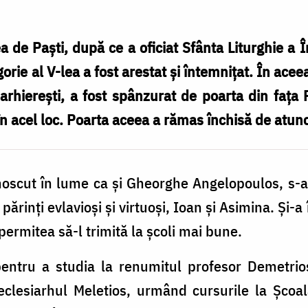
a de Paști, după ce a oficiat Sfânta Liturghie a
igorie al V-lea a fost arestat și întemnițat. În acee
arhierești, a fost spânzurat de poarta din fața
în acel loc. Poarta aceea a rămas închisă de atunc
noscut în lume ca și Gheorghe Angelopoulos, s-a 
ărinți evlavioși și virtuoși, Ioan și Asimina. Și-a 
 permitea să-l trimită la școli mai bune.
entru a studia la renumitul profesor Demetri
eclesiarhul Meletios, urmând cursurile la Școa