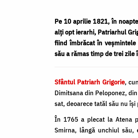
al
V-
Pe 10 aprilie 1821, în noapte
lea,
alți opt ierarhi, Patriarhul Gr
Patriarhul
fiind îmbrăcat în veșmintele 
Constantinopolului
său a rămas timp de trei zile 
Sfântul Patriarh Grigorie
, cu
Dimitsana din Peloponez, din p
sat, deoarece tatăl său nu își
În 1765 a plecat la Atena p
Smirna, lângă unchiul său, 