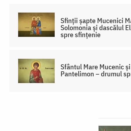
Sfinții șapte Mucenici 
Solomonia și dascălul E
spre sfințenie
Sfântul Mare Mucenic ș
Pantelimon – drumul spr