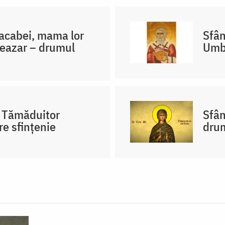
Macabei, mama lor
Sfân
leazar – drumul
Umbr
i Tămăduitor
Sfân
e sfințenie
drum