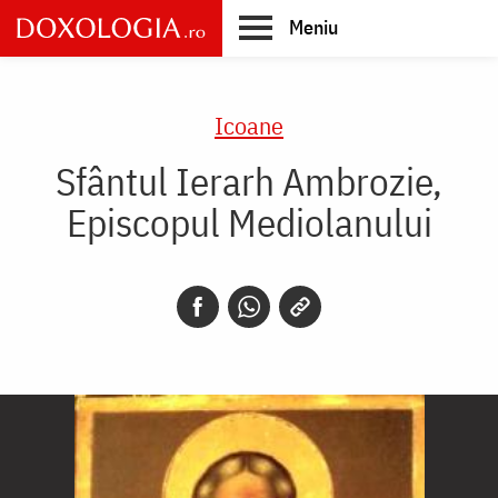
Skip
Meniu
to
main
Main
content
navigation
Icoane
Sfântul Ierarh Ambrozie,
Episcopul Mediolanului