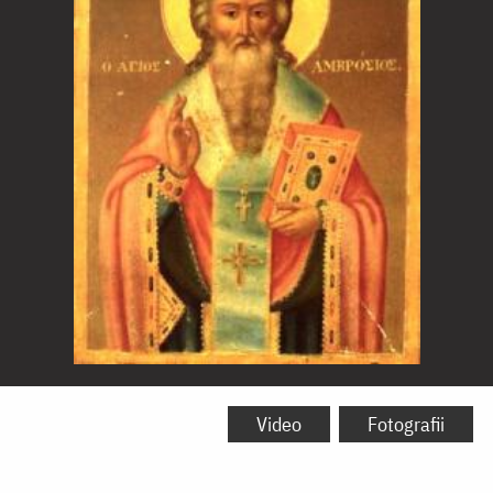
Sfântul
Ierarh
Video
Fotografii
Ambrozie,