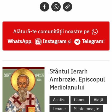
Episcopul
Mediolanului
Alătură-te comunității noastre pe
WhatsApp
,
Instagram
și
Telegram
!
Sfântul Ierarh
Ambrozie, Episcopul
Mediolanului
Acatist
Canon
Viață
Icoane
Sfinte moaște