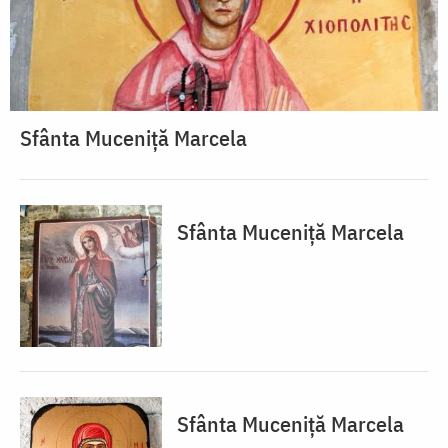
Sfânta Muceniță Marcela
Sfânta Muceniță Marcela
Sfânta Muceniță Marcela