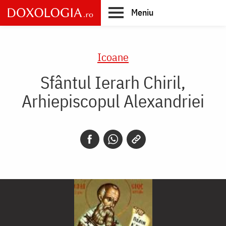
Skip
Meniu
to
main
Main
content
navigation
Icoane
Sfântul Ierarh Chiril,
Arhiepiscopul Alexandriei