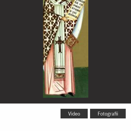
Sfântul
Ierarh
Video
Fotografii
Chiril,