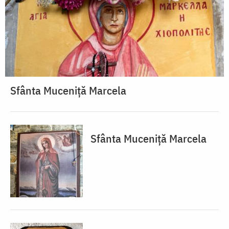
Sfânta Muceniță Marcela
Sfânta Muceniță Marcela