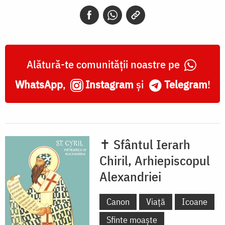
Arhiepiscopul
Alexandriei
Alătură-te comunității noastre pe
WhatsApp
,
Instagram
și
Telegram
!
✝ Sfântul Ierarh
Chiril, Arhiepiscopul
Alexandriei
Canon
Viață
Icoane
Sfinte moaște