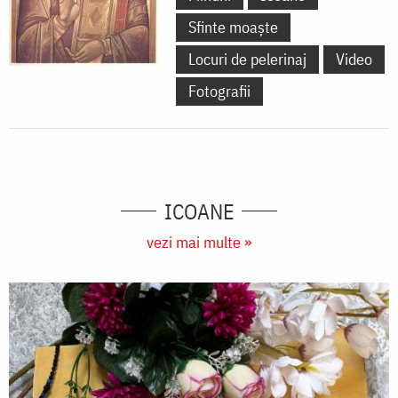
Sfinte moaște
Locuri de pelerinaj
Video
Fotografii
ICOANE
vezi mai multe »