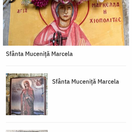
Sfânta Muceniță Marcela
Sfânta Muceniță Marcela