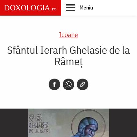
Skip
Meniu
to
main
Main
content
navigation
Icoane
Sfântul Ierarh Ghelasie de la
Râmeț