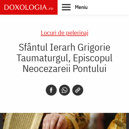
Skip
Meniu
to
main
Main
content
navigation
Locuri de pelerinaj
Sfântul Ierarh Grigorie
Taumaturgul, Episcopul
Neocezareii Pontului