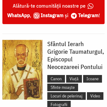
Episcopul
Alătură-te comunității noastre pe
Neocezareii
WhatsApp
,
Instagram
și
Telegram
!
Pontului
Sfântul Ierarh
Grigorie Taumaturgul,
Episcopul
Neocezareei Pontului
Canon
Viață
Icoane
Sfinte moaște
Locuri de pelerinaj
Video
Fotografii