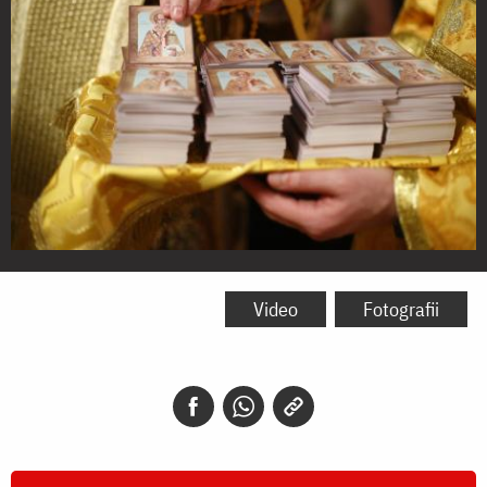
Iconiţe
cu
Video
Fotografii
Sfântul
Ierarh
Grigorie
Taumaturgul,