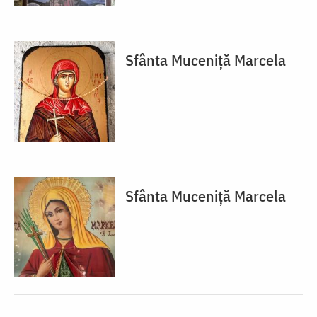
Sfânta Muceniță Marcela
Sfânta Muceniță Marcela