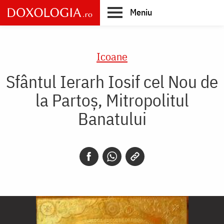
Skip
Meniu
to
main
Main
content
navigation
Icoane
Sfântul Ierarh Iosif cel Nou de
la Partoș, Mitropolitul
Banatului