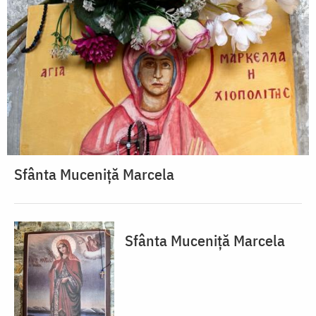
Sfânta Muceniță Marcela
Sfânta Muceniță Marcela