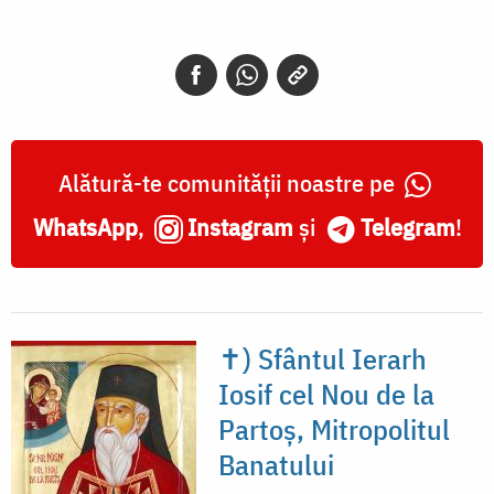
Iosif
cel
Nou
de
la
Alătură-te comunității noastre pe
Partoș,
WhatsApp
,
Instagram
și
Telegram
!
Mitropolitul
Banatului
✝) Sfântul Ierarh
Iosif cel Nou de la
Partoș, Mitropolitul
Banatului