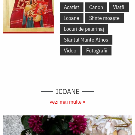
Acatist
Canon
Viață
Icoane
Sfinte moaște
Locuri de pelerinaj
Sfântul Munte Athos
Video
Fotografii
ICOANE
vezi mai multe »