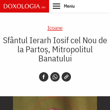
Skip
Meniu
to
main
Main
content
navigation
Icoane
Sfântul Ierarh Iosif cel Nou de
la Partoș, Mitropolitul
Banatului