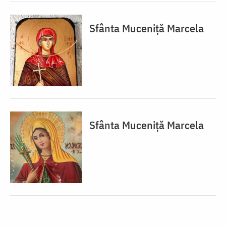
Sfânta Muceniță Marcela
Sfânta Muceniță Marcela