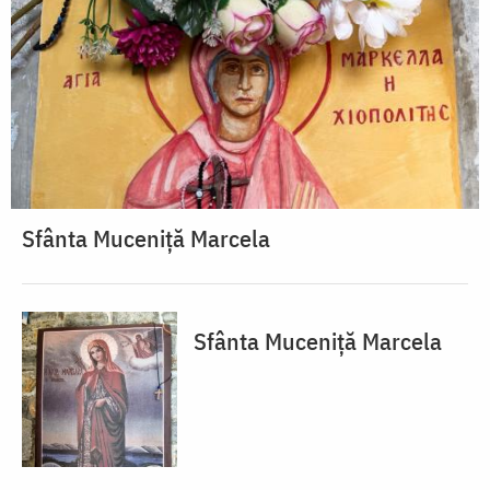
Sfânta Muceniță Marcela
Sfânta Muceniță Marcela