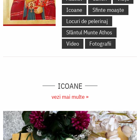
Icoane
Sfinte moaște
Locuri de pelerinaj
Sfântul Munte Athos
Video
Fotografii
ICOANE
vezi mai multe »