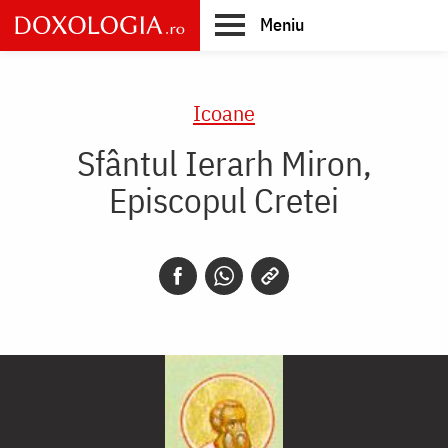
Skip
Meniu
to
main
Main
content
navigation
Icoane
Sfântul Ierarh Miron,
Episcopul Cretei