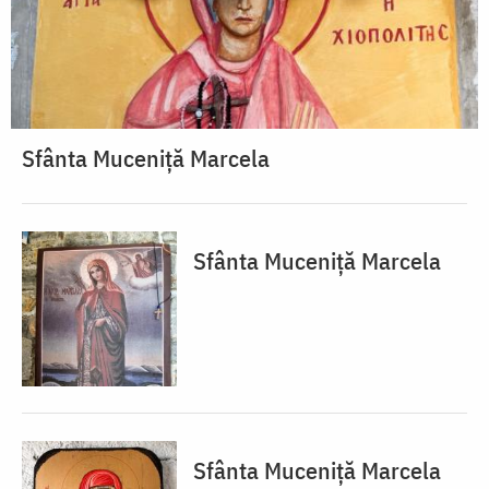
Sfânta Muceniță Marcela
Sfânta Muceniță Marcela
Sfânta Muceniță Marcela