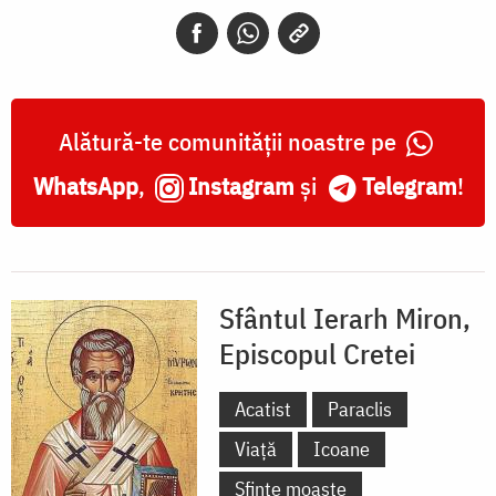
Episcopul
Cretei
Alătură-te comunității noastre pe
WhatsApp
,
Instagram
și
Telegram
!
Sfântul Ierarh Miron,
Episcopul Cretei
Acatist
Paraclis
Viață
Icoane
Sfinte moaște