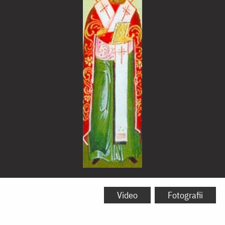
Sfântul
Ierarh
Video
Fotografii
Miron,