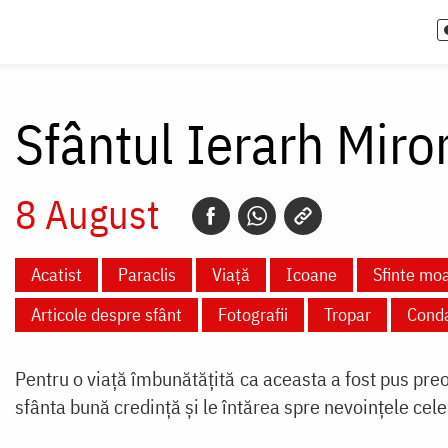
Sfântul Ierarh Miro
8 August
Acatist
Paraclis
Viață
Icoane
Sfinte mo
Articole despre sfânt
Fotografii
Tropar
Cond
Pentru o viață îmbunătățită ca aceasta a fost pus preot
sfânta bună credință și le întărea spre nevoințele cel