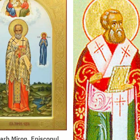
rarh Miron, Episcopul