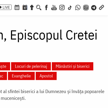
LIVE
07
n, Episcopul Cretei
aște
Locuri de pelerinaj
Mănăstiri și biserici
ac
Evanghelie
Apostol
 al sfintei biserici a lui Dumnezeu și învăța popoarele
e mucenicești.