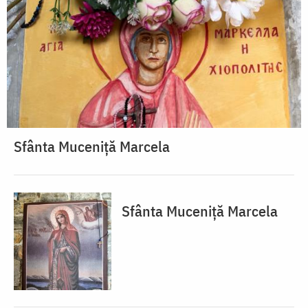
Sfânta Muceniță Marcela
Sfânta Muceniță Marcela