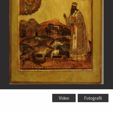
Sfântul
Ierarh
Video
Fotografii
Modest,