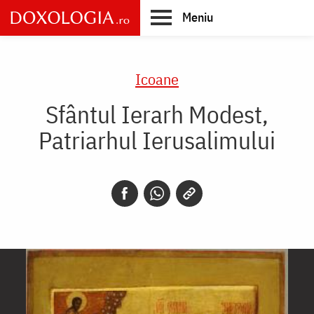
Skip
Meniu
to
main
Main
content
navigation
Icoane
Sfântul Ierarh Modest,
Patriarhul Ierusalimului