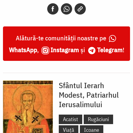
Patriarhul
Ierusalimului
Alătură-te comunității noastre pe
WhatsApp
,
Instagram
și
Telegram
!
Sfântul Ierarh
Modest, Patriarhul
Ierusalimului
Acatist
Rugăciuni
Viață
Icoane