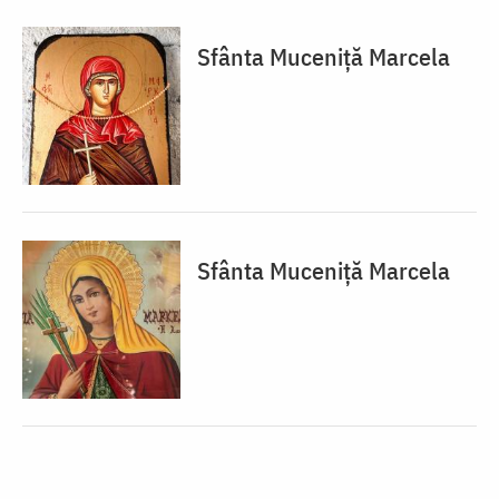
Sfânta Muceniță Marcela
Sfânta Muceniță Marcela