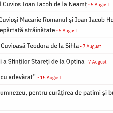
l Cuvios Ioan Iacob de la Neamț
- 5 August
 Cuvioși Macarie Romanul și Ioan Iacob Ho
 depărtată străinătate
- 5 August
 Cuvioasă Teodora de la Sihla
- 7 August
 a Sfinților Stareți de la Optina
- 7 August
 cu adevărat”
- 15 August
umnezeu, pentru curățirea de patimi și b