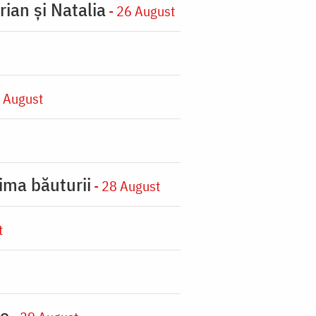
rian şi Natalia
- 26 August
 August
ima băuturii
- 28 August
t
ie