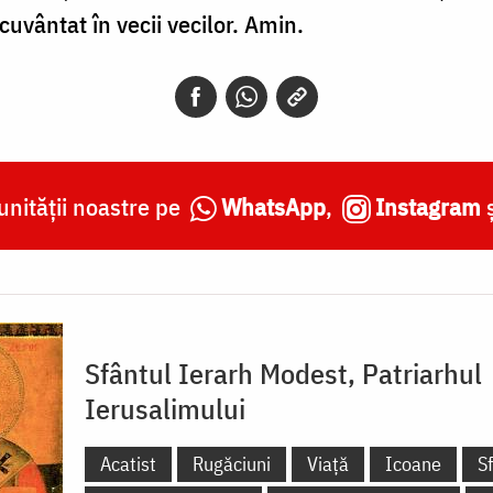
 cuvântat în vecii vecilor. Amin.
nității noastre pe
WhatsApp
,
Instagram
Sfântul Ierarh Modest, Patriarhul
Ierusalimului
Acatist
Rugăciuni
Viață
Icoane
S