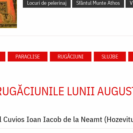
Locuri de pelerinaj
Sfântul Munte Athos
V
PARACLISE
RUGĂCIUNI
SLUJBE
RUGĂCIUNILE LUNII AUGUS
l Cuvios Ioan Iacob de la Neamt (Hozevitu