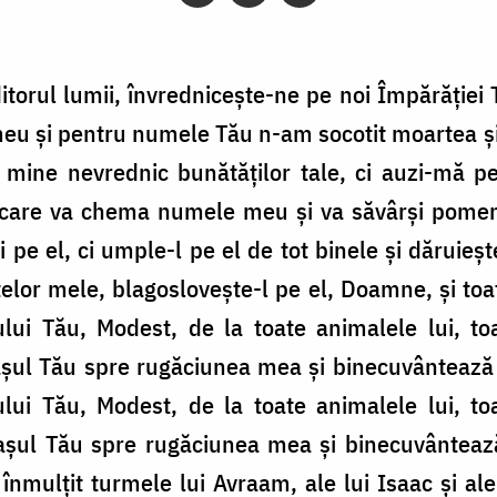
torul lumii, învredniceşte-ne pe noi Împărăţiei 
meu şi pentru numele Tău n-am socotit moartea şi 
mine nevrednic bunătăţilor tale, ci auzi-mă p
care va chema numele meu şi va săvârşi pomenir
 pe el, ci umple-l pe el de tot binele şi dăruieşt
ţelor mele, blagosloveşte-l pe el, Doamne, şi toat
ui Tău, Modest, de la toate animalele lui, to
aşul Tău spre rugăciunea mea şi binecuvântează ş
ui Tău, Modest, de la toate animalele lui, to
aşul Tău spre rugăciunea mea şi binecuvântează
înmulţit turmele lui Avraam, ale lui Isaac şi ale 