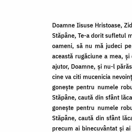
Doamne Iisuse Hristoase, Zidi
Stăpâne, Te-a dorit sufletul 
oameni, să nu mă judeci pe 
această rugăciune a mea, şi 
ajutor, Doamne, şi nu-l părăsi
cine va citi mucenicia nevoin
goneşte pentru numele robul
Stăpâne, caută din sfânt lăc
goneşte pentru numele robul
Stăpâne, caută din sfânt lăc
precum ai binecuvântat şi ai 