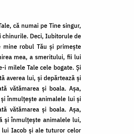
Tale, că numai pe Tine singur,
chinurile. Deci, Iubitorule de
e mine robul Tău şi primeşte
ea mea, a smeritului, fii lui
e-i milele Tale cele bogate. Şi
ă averea lui, şi depărtează şi
ată vătămarea şi boala. Aşa,
i înmulţeşte animalele lui şi
ată vătămarea şi boala. Aşa,
 şi înmulţeşte animalele lui,
lui Iacob şi ale tuturor celor