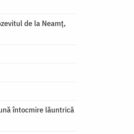
zevitul de la Neamț,
ună întocmire lăuntrică