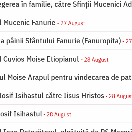
erea în familie, către Sfinţii Mucenici Ad
l Mucenic Fanurie
- 27 August
a pâinii Sfântului Fanurie (Fanuropita)
- 27
l Cuvios Moise Etiopianul
- 28 August
ul Moise Arapul pentru vindecarea de pat
osif Isihastul către Iisus Hristos
- 28 Augus
osif Isihastul
- 28 August
 Ioan Botezătorul, alcătuită de PS Macar