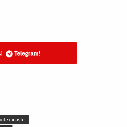
și
Telegram
!
finte moaște