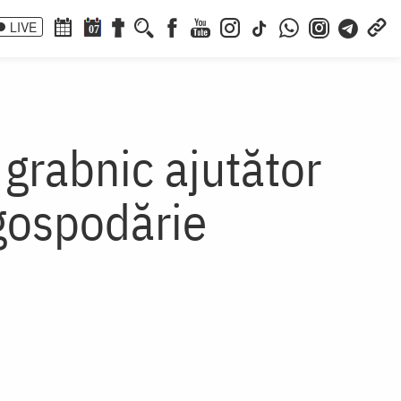
LIVE
07
 grabnic ajutător
gospodărie