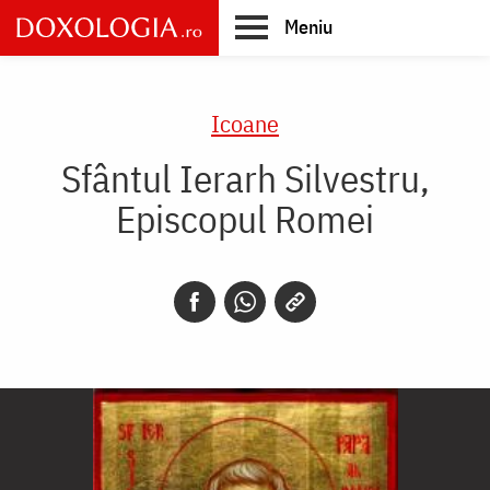
Skip
Meniu
to
main
Main
content
navigation
Icoane
Sfântul Ierarh Silvestru,
Episcopul Romei