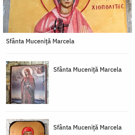
Sfânta Muceniță Marcela
Sfânta Muceniță Marcela
Sfânta Muceniță Marcela