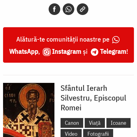
Episcopul
Romei
Alătură-te comunității noastre pe
WhatsApp
,
Instagram
și
Telegram
!
Sfântul Ierarh
Silvestru, Episcopul
Romei
Canon
Viață
Icoane
Video
Fotografii