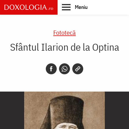
Skip
Meniu
to
main
Main
content
navigation
Fototecă
Sfântul Ilarion de la Optina