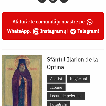
Optina
Alătură-te comunității noastre pe
WhatsApp
,
Instagram
și
Telegram
!
Sfântul Ilarion de la
Optina
Acatist
Rugăciuni
Icoane
Locuri de pelerinaj
Fotografii