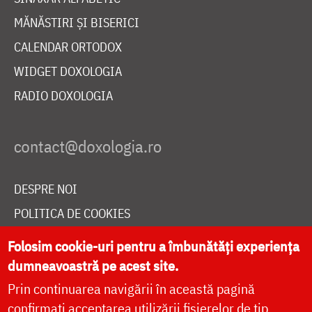
MĂNĂSTIRI ȘI BISERICI
CALENDAR ORTODOX
WIDGET DOXOLOGIA
RADIO DOXOLOGIA
DESPRE NOI
POLITICA DE COOKIES
DONEAZĂ ONLINE PENTRU CATEDRALA NAȚIONALĂ
Folosim cookie-uri pentru a îmbunătăți experiența
dumneavoastră pe acest site.
Prin continuarea navigării în această pagină
LIVE
confirmați acceptarea utilizării fișierelor de tip