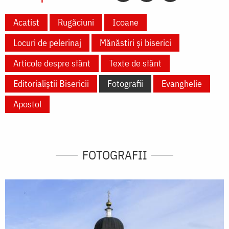
Acatist
Rugăciuni
Icoane
Locuri de pelerinaj
Mănăstiri și biserici
Articole despre sfânt
Texte de sfânt
Editorialiștii Bisericii
Fotografii
Evanghelie
Apostol
FOTOGRAFII