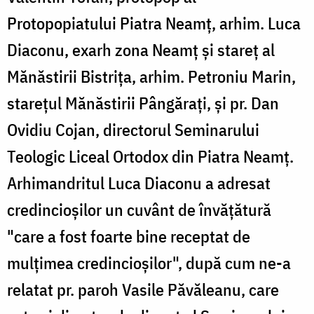
Protopopiatului Piatra Neamţ, arhim. Luca
Diaconu, exarh zona Neamţ şi stareţ al
Mănăstirii Bistriţa, arhim. Petroniu Marin,
stareţul Mănăstirii Pângăraţi, şi pr. Dan
Ovidiu Cojan, directorul Seminarului
Teologic Liceal Ortodox din Piatra Neamţ.
Arhimandritul Luca Diaconu a adresat
credincioşilor un cuvânt de învăţătură
"care a fost foarte bine receptat de
mulţimea credincioşilor", după cum ne-a
relatat pr. paroh Vasile Păvăleanu, care