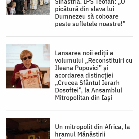
Sihăstria. IPS Teofan: „O
picătură din slava lui
Dumnezeu să coboare
peste sufletele noastre!”
Lansarea noii ediții a
volumului „Reconstituiri cu
Ileana Popovici” și
acordarea distincției
„Crucea Sfântul Ierarh
Dosoftei”, la Ansamblul
Mitropolitan din Iași
Un mitropolit din Africa, la
hramul Mănăstirii