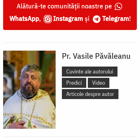
Alătură-te comunității noastre pe
WhatsApp
,
Instagram
și
Telegram
!
Pr. Vasile Păvăleanu
Cuvinte ale autorului
Predici
Video
Articole despre autor