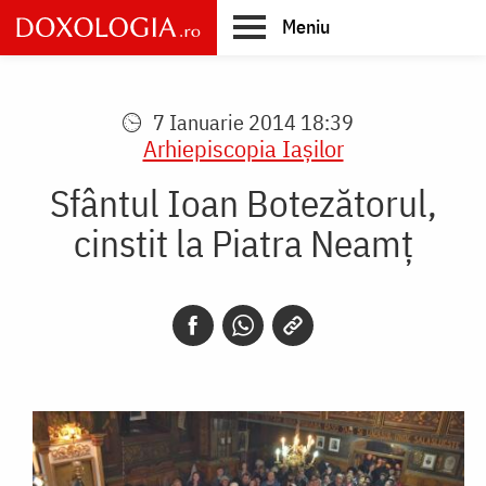
Skip
Meniu
to
main
Main
content
navigation
7 Ianuarie 2014 18:39
Arhiepiscopia Iaşilor
Sfântul Ioan Botezătorul,
cinstit la Piatra Neamţ