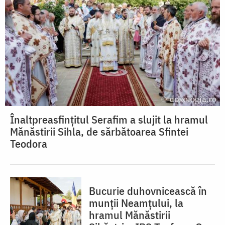
Înaltpreasfințitul Serafim a slujit la hramul
Mănăstirii Sihla, de sărbătoarea Sfintei
Teodora
Bucurie duhovnicească în
munții Neamțului, la
hramul Mănăstirii