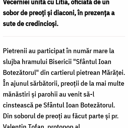
c
Vecerniei unită cu Litia, oficiată de un
l
sobor de preoţi şi diaconi, în prezenţa a
P
sute de credincioşi.
Pietrenii au participat în număr mare la
slujba hramului Bisericii "Sfântul Ioan
Botezătorul" din cartierul pietrean Mărăţei.
În ajunul sărbătorii, preoţii de la mai multe
mănăstiri şi parohii au venit să-l
cinstească pe Sfântul Ioan Botezătorul.
Din soborul de preoţi au făcut parte şi pr.
Valentin Tofan, protopop al