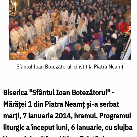
Sfântul
Sfântul Ioan Botezătorul, cinstit la Piatra Neamţ
Ioan
Botezătorul,
Biserica "Sfântul Ioan Botezătorul" -
cinstit
Mărăţei 1 din Piatra Neamţ şi-a serbat
S
la
marţi, 7 ianuarie 2014, hramul. Programul
Piatra
liturgic a început luni, 6 ianuarie, cu slujba
B
Neamţ