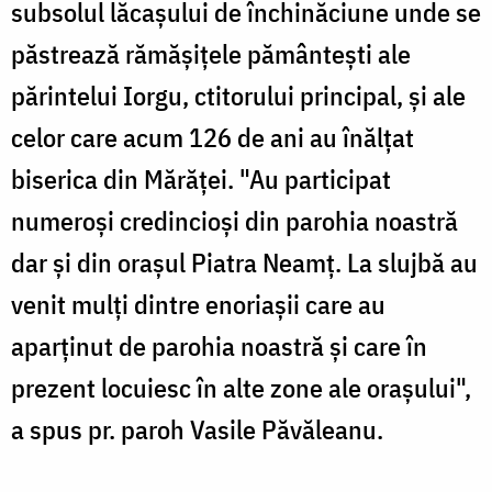
subsolul lăcaşului de închinăciune unde se
păstrează rămăşiţele pământeşti ale
părintelui Iorgu, ctitorului principal, şi ale
celor care acum 126 de ani au înălţat
biserica din Mărăţei. "Au participat
numeroşi credincioşi din parohia noastră
dar şi din oraşul Piatra Neamţ. La slujbă au
venit mulţi dintre enoriaşii care au
aparţinut de parohia noastră şi care în
prezent locuiesc în alte zone ale oraşului",
a spus pr. paroh Vasile Păvăleanu.