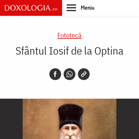
Skip
Meniu
to
main
Main
content
navigation
Fototecă
Sfântul Iosif de la Optina