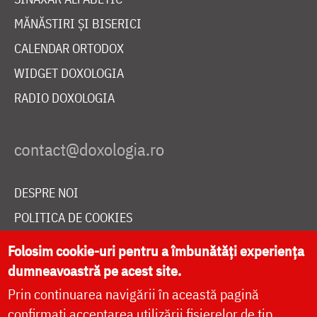
MĂNĂSTIRI ȘI BISERICI
CALENDAR ORTODOX
WIDGET DOXOLOGIA
RADIO DOXOLOGIA
DESPRE NOI
POLITICA DE COOKIES
DONEAZĂ ONLINE PENTRU CATEDRALA NAȚIONALĂ
Folosim cookie-uri pentru a îmbunătăți experiența
dumneavoastră pe acest site.
Prin continuarea navigării în această pagină
LIVE
confirmați acceptarea utilizării fișierelor de tip