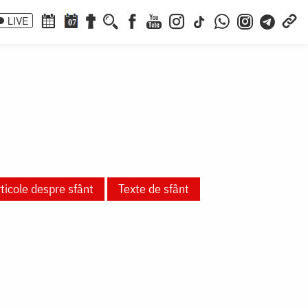
LIVE
07
ticole despre sfânt
Texte de sfânt