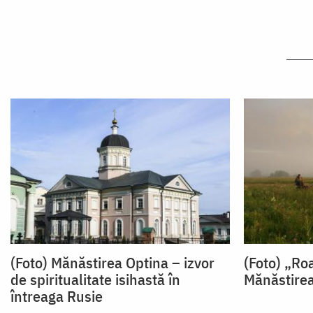
(Foto) Mănăstirea Optina – izvor
(Foto) „Ro
de spiritualitate isihastă în
Mănăstirea
întreaga Rusie