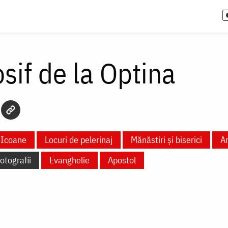
osif de la Optina
Icoane
Locuri de pelerinaj
Mănăstiri și biserici
Ar
otografii
Evanghelie
Apostol