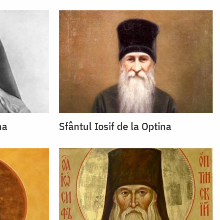
na
Sfântul Iosif de la Optina