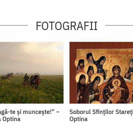
FOTOGRAFII
agă-te și muncește!” –
Soborul Sfinţilor Stareţ
 Optina
Optina