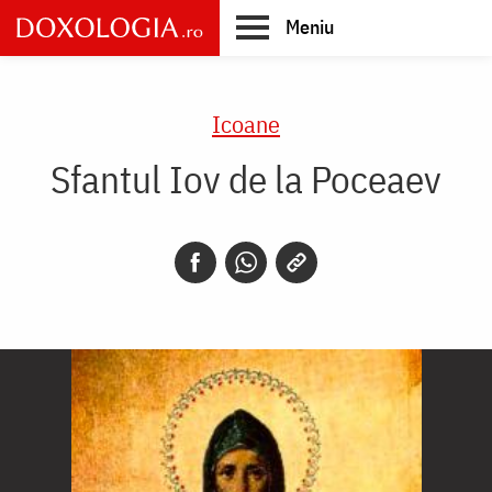
Skip
Meniu
to
main
Main
content
navigation
Icoane
Sfantul Iov de la Poceaev