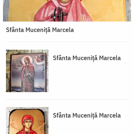
Sfânta Muceniță Marcela
Sfânta Muceniță Marcela
Sfânta Muceniță Marcela