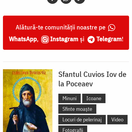
Poceaev
Alătură-te comunității noastre pe
WhatsApp
,
Instagram
și
Telegram
!
Sfantul Cuvios Iov de
la Poceaev
Minuni
Icoane
Sfinte moaște
Locuri de pelerinaj
Video
Fotografii