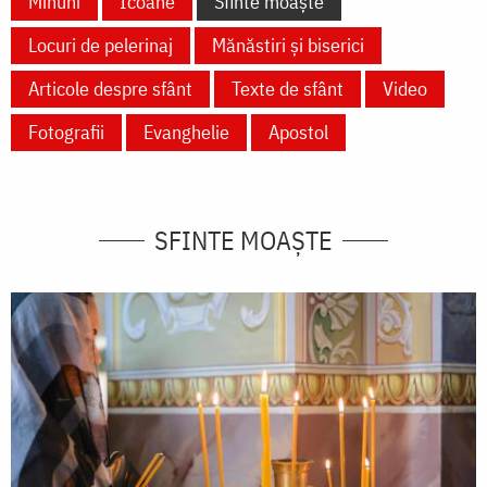
Minuni
Icoane
Sfinte moaște
Locuri de pelerinaj
Mănăstiri și biserici
Articole despre sfânt
Texte de sfânt
Video
Fotografii
Evanghelie
Apostol
SFINTE MOAȘTE