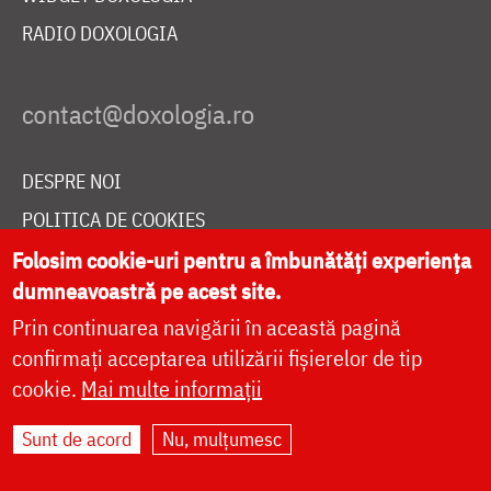
RADIO DOXOLOGIA
DESPRE NOI
POLITICA DE COOKIES
DONEAZĂ ONLINE PENTRU CATEDRALA NAȚIONALĂ
Folosim cookie-uri pentru a îmbunătăți experiența
dumneavoastră pe acest site.
Prin continuarea navigării în această pagină
LIVE
confirmați acceptarea utilizării fișierelor de tip
cookie.
Mai multe informații
Sunt de acord
Nu, mulțumesc
Site dezvoltat de
DOXOLOGIA MEDIA
,
Arhiepiscopia Iașilor | ©
doxologia.ro