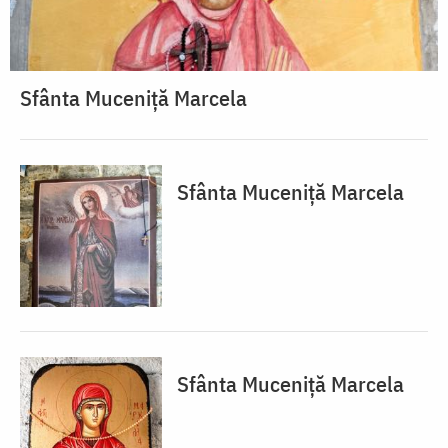
Sfânta Muceniță Marcela
Sfânta Muceniță Marcela
Sfânta Muceniță Marcela