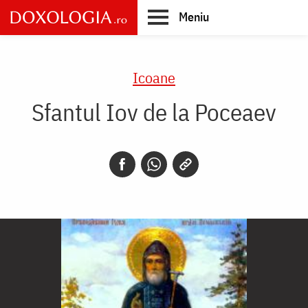
Skip
Meniu
to
main
Main
content
navigation
Icoane
Sfantul Iov de la Poceaev