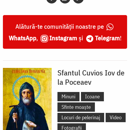
Poceaev
Alătură-te comunității noastre pe
WhatsApp
,
Instagram
și
Telegram
!
Sfantul Cuvios Iov de
la Poceaev
Minuni
Icoane
Sfinte moaște
Locuri de pelerinaj
Video
Fotografii