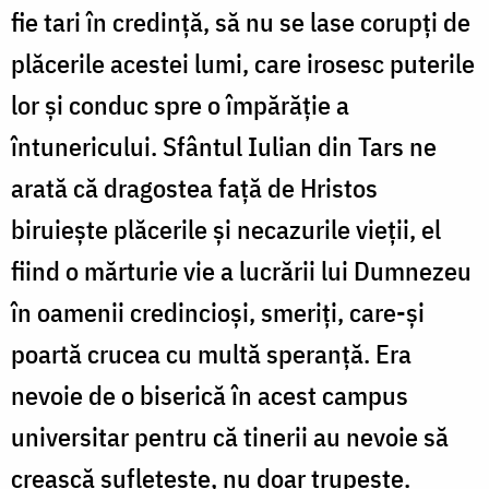
fie tari în credinţă, să nu se lase corupţi de
plăcerile acestei lumi, care irosesc puterile
lor şi conduc spre o împărăţie a
întunericului. Sfântul Iulian din Tars ne
arată că dragostea faţă de Hristos
biruieşte plăcerile şi necazurile vieţii, el
fiind o mărturie vie a lucrării lui Dumnezeu
în oamenii credincioşi, smeriţi, care-şi
poartă crucea cu multă speranţă. Era
nevoie de o biserică în acest campus
universitar pentru că tinerii au nevoie să
crească sufleteşte, nu doar trupeşte.