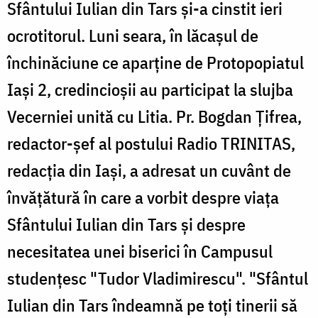
Sfântului Iulian din Tars şi-a cinstit ieri
ocrotitorul. Luni seara, în lăcaşul de
închinăciune ce aparţine de Protopopiatul
Iaşi 2, credincioşii au participat la slujba
Vecerniei unită cu Litia. Pr. Bogdan Ţifrea,
redactor-şef al postului Radio TRINITAS,
redacţia din Iaşi, a adresat un cuvânt de
învăţătură în care a vorbit despre viaţa
Sfântului Iulian din Tars şi despre
necesitatea unei biserici în Campusul
studenţesc "Tudor Vladimirescu". "Sfântul
Iulian din Tars îndeamnă pe toţi tinerii să