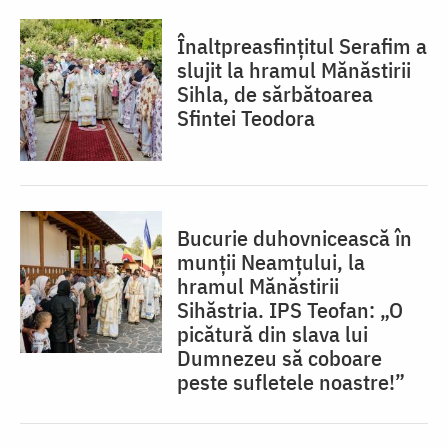
Înaltpreasfințitul Serafim a
slujit la hramul Mănăstirii
Sihla, de sărbătoarea
Sfintei Teodora
Bucurie duhovnicească în
munții Neamțului, la
hramul Mănăstirii
Sihăstria. IPS Teofan: „O
picătură din slava lui
Dumnezeu să coboare
peste sufletele noastre!”