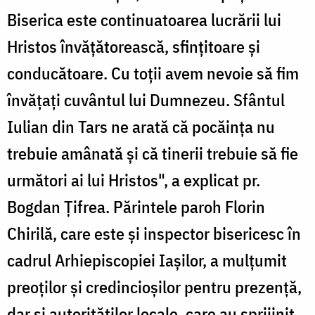
Biserica este continuatoarea lucrării lui
Hristos învăţătorească, sfinţitoare şi
conducătoare. Cu toţii avem nevoie să fim
învăţaţi cuvântul lui Dumnezeu. Sfântul
Iulian din Tars ne arată că pocăinţa nu
trebuie amânată şi că tinerii trebuie să fie
următori ai lui Hristos", a explicat pr.
Bogdan Ţifrea. Părintele paroh Florin
Chirilă, care este şi inspector bisericesc în
cadrul Arhiepiscopiei Iaşilor, a mulţumit
preoţilor şi credincioşilor pentru prezenţă,
dar şi autorităţilor locale, care au sprijinit