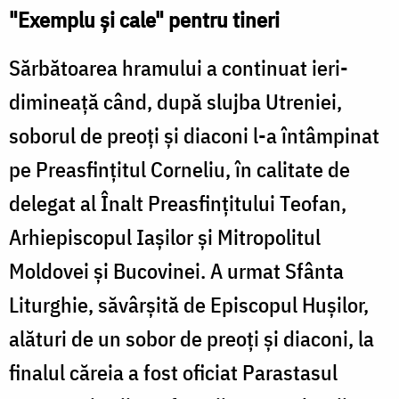
"Exemplu şi cale" pentru tineri
Sărbătoarea hramului a continuat ieri-
dimineaţă când, după slujba Utreniei,
soborul de preoţi şi diaconi l-a întâmpinat
pe Preasfinţitul Corneliu, în calitate de
delegat al Înalt Preasfinţitului Teofan,
Arhiepiscopul Iaşilor şi Mitropolitul
Moldovei şi Bucovinei. A urmat Sfânta
Liturghie, săvârşită de Episcopul Huşilor,
alături de un sobor de preoţi şi diaconi, la
finalul căreia a fost oficiat Parastasul