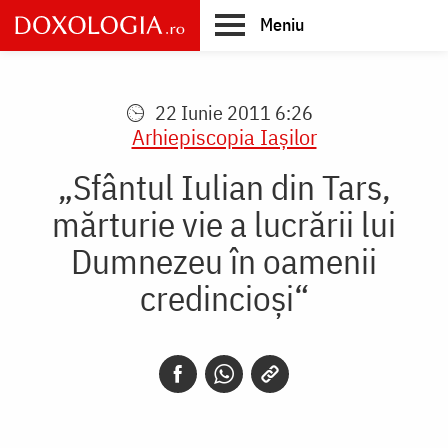
Skip
Meniu
to
main
Main
content
navigation
22 Iunie 2011 6:26
Arhiepiscopia Iaşilor
„Sfântul Iulian din Tars,
mărturie vie a lucrării lui
Dumnezeu în oamenii
credincioşi“