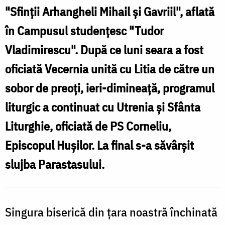
V
în
"Sfinţii Arhangheli Mihail şi Gavriil", aflată
u
ziua
în Campusul studenţesc "Tudor
hramului
Vladimirescu". După ce luni seara a fost
L
de
oficiată Vecernia unită cu Litia de către un
d
PS
sobor de preoţi, ieri-dimineaţă, programul
a
Corneliu
liturgic a continuat cu Utrenia şi Sfânta
Liturghie, oficiată de PS Corneliu,
Episcopul Huşilor. La final s-a săvârşit
slujba Parastasului.
Singura biserică din ţara noastră închinată