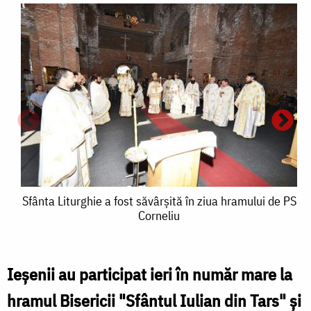
Sfânta
Sfânta Liturghie a fost săvârşită în ziua hramului de PS
Corneliu
Liturghie
a
fost
Ieşenii au participat ieri în număr mare la
S
săvârşită
hramul Bisericii "Sfântul Iulian din Tars" şi