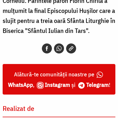
Corneliu. Părintele paroh Florin Chirilă a
mulţumit la final Episcopului Huşilor care a
slujit pentru a treia oară Sfânta Liturghie în
Biserica "Sfântul Iulian din Tars".
Alătură-te comunității noastre pe
WhatsApp
,
Instagram
și
Telegram
!
Realizat de