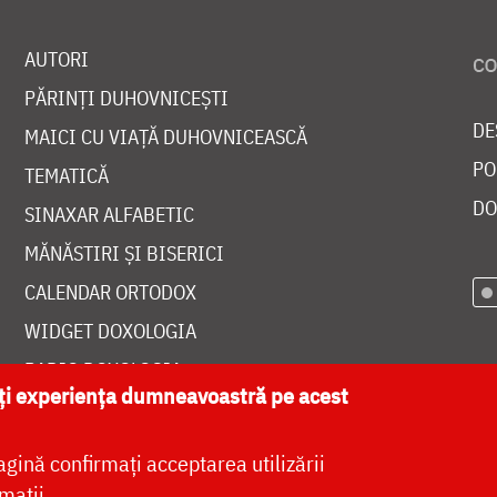
AUTORI
PĂRINȚI DUHOVNICEȘTI
DE
MAICI CU VIAȚĂ DUHOVNICEASCĂ
PO
TEMATICĂ
DO
SINAXAR ALFABETIC
MĂNĂSTIRI ȘI BISERICI
CALENDAR ORTODOX
WIDGET DOXOLOGIA
RADIO DOXOLOGIA
ăți experiența dumneavoastră pe acest
agină confirmați acceptarea utilizării
mații