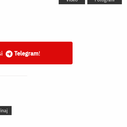
și
Telegram
!
inaj