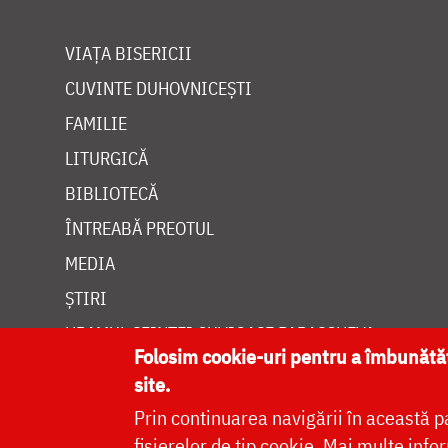
VIAȚA BISERICII
CUVINTE DUHOVNICEȘTI
FAMILIE
LITURGICĂ
BIBLIOTECĂ
ÎNTREABĂ PREOTUL
MEDIA
ȘTIRI
HRAMUL SFINTEI CUVIOASE PARASCHEVA
Folosim cookie-uri pentru a îmbunăt
site.
Prin continuarea navigării în această p
fișierelor de tip cookie.
Mai multe infor