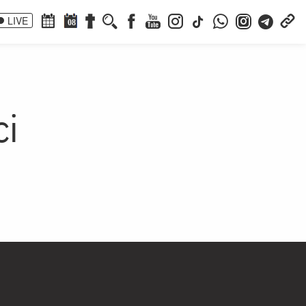
LIVE
08
ci