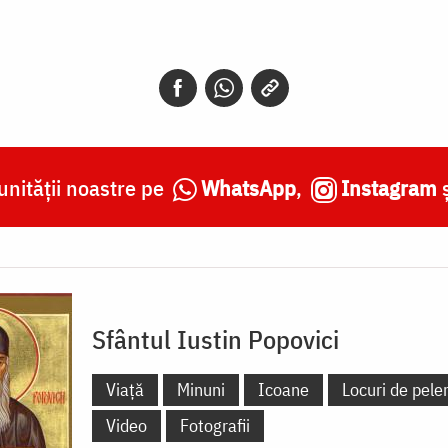
nității noastre pe
WhatsApp
,
Instagram
Sfântul Iustin Popovici
Viață
Minuni
Icoane
Locuri de peler
Video
Fotografii