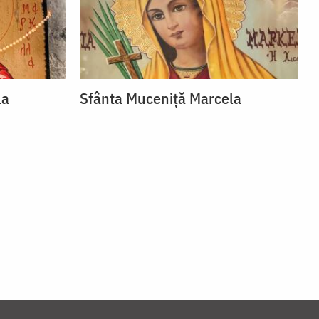
la
Sfânta Muceniță Marcela