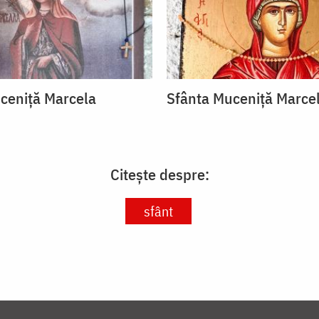
ceniță Marcela
Sfânta Muceniță Marce
Citește despre:
sfânt