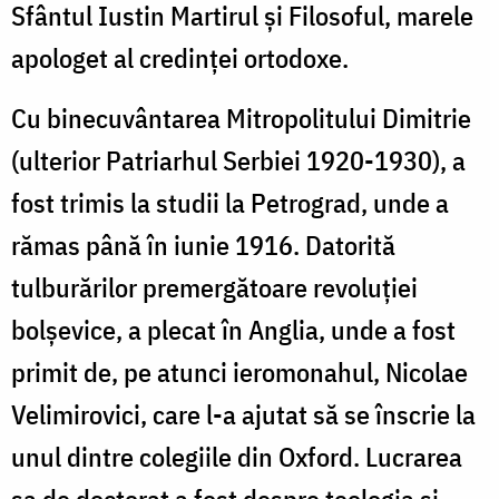
Sfântul Iustin Martirul și Filosoful, marele
apologet al credinței ortodoxe.
Cu binecuvântarea Mitropolitului Dimitrie
(ulterior Patriarhul Serbiei 1920-1930), a
fost trimis la studii la Petrograd, unde a
rămas până în iunie 1916. Datorită
tulburărilor premergătoare revoluției
bolșevice, a plecat în Anglia, unde a fost
primit de, pe atunci ieromonahul, Nicolae
Velimirovici, care l-a ajutat să se înscrie la
unul dintre colegiile din Oxford. Lucrarea
sa de doctorat a fost despre teologia și