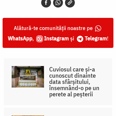
Alătură-te comunității noastre pe
WhatsApp
,
Instagram
și
Telegram
!
Cuviosul care și-a
cunoscut dinainte
data sfârșitului,
însemnând-o pe un
perete al peșterii