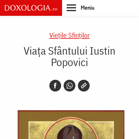
Skip
Meniu
to
main
Main
content
navigation
Vieţile Sfinţilor
Viața Sfântului Iustin
Popovici