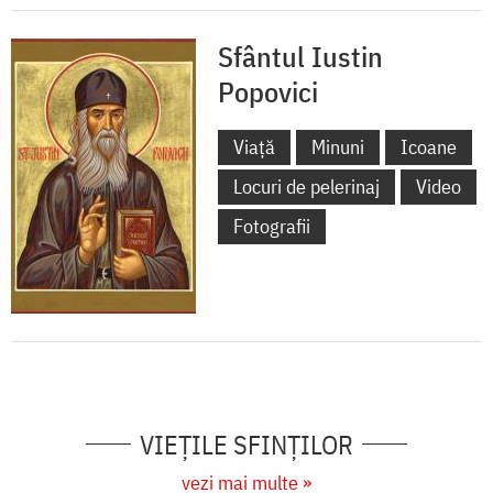
Sfântul Iustin
Popovici
Viață
Minuni
Icoane
Locuri de pelerinaj
Video
Fotografii
VIEŢILE SFINŢILOR
vezi mai multe »