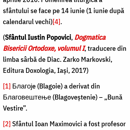
sfântului se face pe 14 iunie (1 iunie după
calendarul vechi)
[4]
.
(
Sfântul Iustin Popovici
,
Dogmatica
Bisericii Ortodoxe, volumul I
, traducere din
limba sârbă de Diac. Zarko Markovski,
Editura Doxologia, Iași, 2017)
[1]
Благојe (Blagoie) a derivat din
Благовештење (Blagoveștenie) – „Bună
Vestire”.
[2]
Sfântul Ioan Maximovici a fost profesor