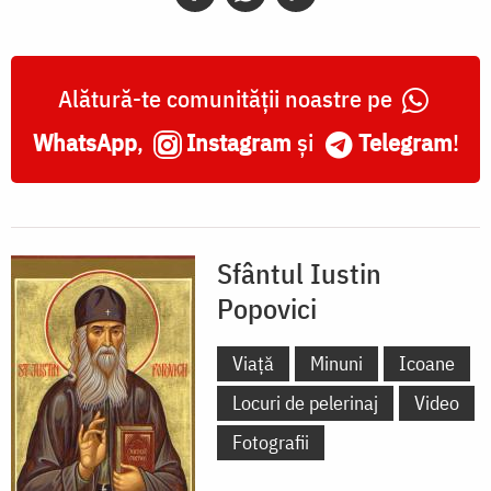
Alătură-te comunității noastre pe
WhatsApp
,
Instagram
și
Telegram
!
Sfântul Iustin
Popovici
Viață
Minuni
Icoane
Locuri de pelerinaj
Video
Fotografii