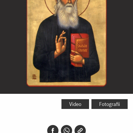
Sfântul
Iustin
Video
Fotografii
Popovici