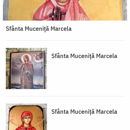
Sfânta Muceniță Marcela
Sfânta Muceniță Marcela
Sfânta Muceniță Marcela