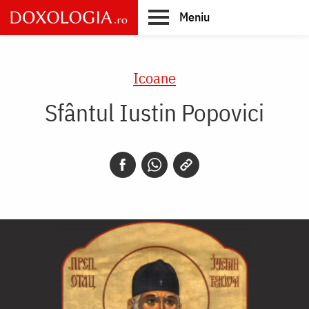
Skip
Meniu
to
main
Main
content
navigation
Icoane
Sfântul Iustin Popovici