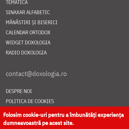
TEMATICĂ
SINAXAR ALFABETIC
MĂNĂSTIRI ȘI BISERICI
CALENDAR ORTODOX
WIDGET DOXOLOGIA
RADIO DOXOLOGIA
DESPRE NOI
POLITICA DE COOKIES
DONEAZĂ ONLINE PENTRU CATEDRALA NAȚIONALĂ
Folosim cookie-uri pentru a îmbunătăți experiența
dumneavoastră pe acest site.