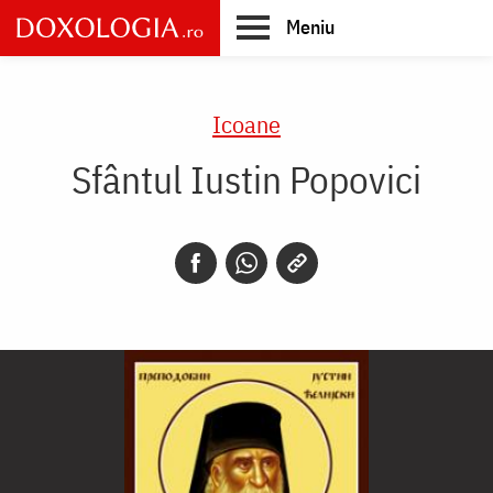
Skip
Meniu
to
main
Main
content
navigation
Icoane
Sfântul Iustin Popovici