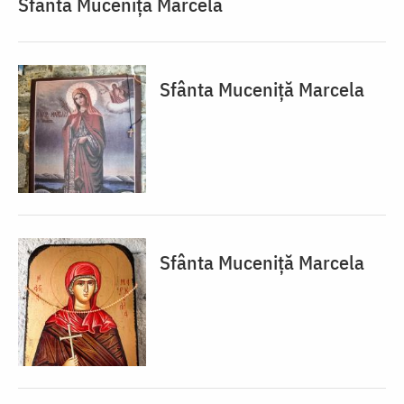
Sfânta Muceniță Marcela
Sfânta Muceniță Marcela
Sfânta Muceniță Marcela