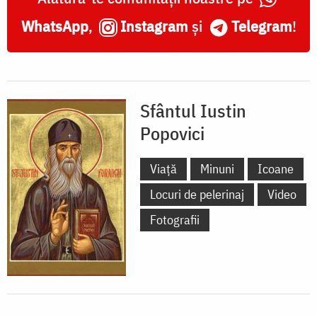
WhatsApp
,
Instagram
și
Telegram
!
Sfântul Iustin
Popovici
Viață
Minuni
Icoane
Locuri de pelerinaj
Video
Fotografii