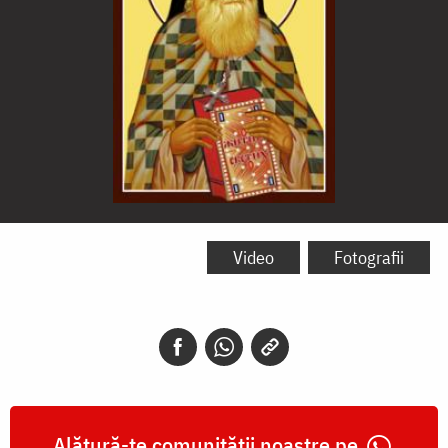
Sfântul
Iustin
Video
Fotografii
Popovici
Alătură-te comunității noastre pe