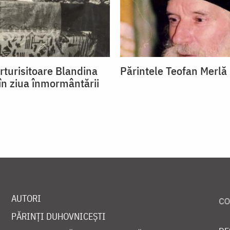
rturisitoare Blandina
Părintele Teofan Merlă
 în ziua înmormântării
AUTORI
PĂRINȚI DUHOVNICEȘTI