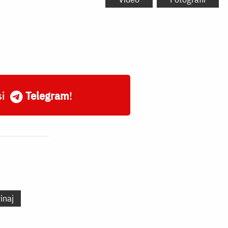
și
Telegram
!
inaj