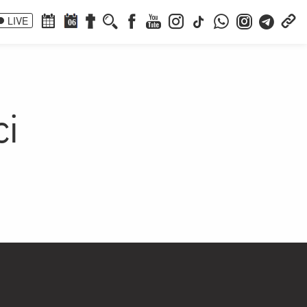
LIVE
06
ci