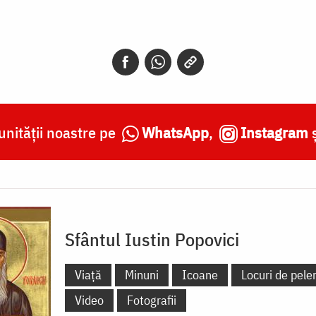
nității noastre pe
WhatsApp
,
Instagram
Sfântul Iustin Popovici
Viață
Minuni
Icoane
Locuri de peler
Video
Fotografii