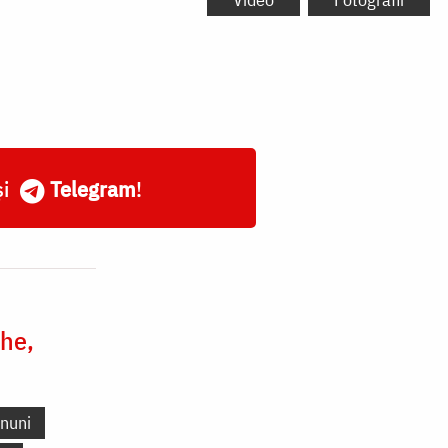
și
Telegram
!
he,
nuni