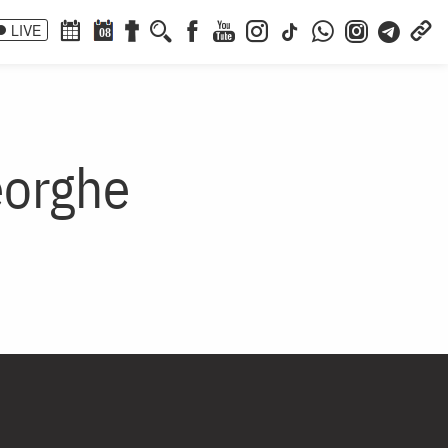
LIVE
08
eorghe