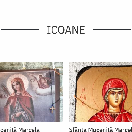
ICOANE
ceniță Marcela
Sfânta Muceniță Marce