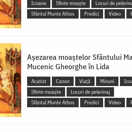
Icoane
Sfinte moaște
Locuri de pelerin
Sfântul Munte Athos
Predici
Video
Așezarea moaștelor Sfântului M
Mucenic Gheorghe în Lida
Acatist
Canon
Viață
Minuni
Ico
Sfinte moaște
Locuri de pelerinaj
Sfântul Munte Athos
Predici
Video