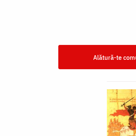
Mucenic
Gheorghe,
Purtătorul
de
biruință
Alătură-te comu