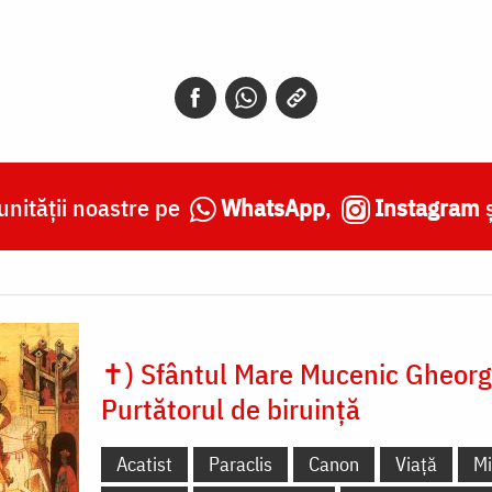
nității noastre pe
WhatsApp
,
Instagram
✝) Sfântul Mare Mucenic Gheorg
Purtătorul de biruință
Acatist
Paraclis
Canon
Viață
Mi