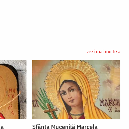
vezi mai multe »
la
Sfânta Muceniță Marcela