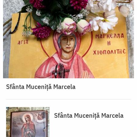
Sfânta Muceniță Marcela
Sfânta Muceniță Marcela