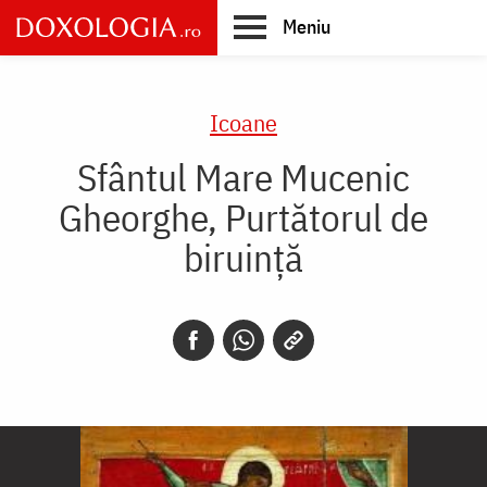
Skip
Meniu
to
main
Main
content
navigation
Icoane
Sfântul Mare Mucenic
Gheorghe, Purtătorul de
biruință