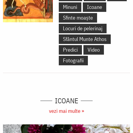
Minuni
Icoane
Sfinte moaște
Locuri de pelerinaj
Sfântul Munte Athos
Predici
Video
Fotografii
ICOANE
vezi mai multe »