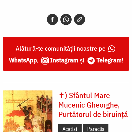
Mucenic
Gheorghe,
Purtătorul
de
biruință
Alătură-te comunității noastre pe
WhatsApp
,
Instagram
și
Telegram
!
✝) Sfântul Mare
Mucenic Gheorghe,
Purtătorul de biruință
Acatist
Paraclis