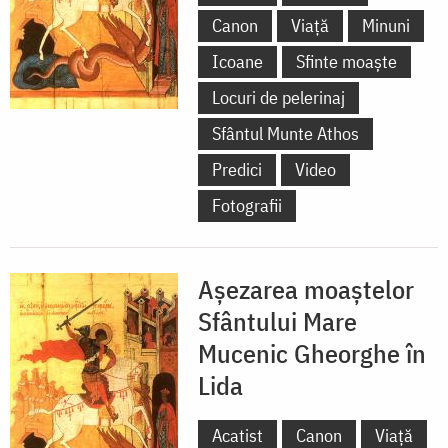
Canon
Viață
Minuni
Icoane
Sfinte moaște
Locuri de pelerinaj
Sfântul Munte Athos
Predici
Video
Fotografii
Așezarea moaștelor
Sfântului Mare
Mucenic Gheorghe în
Lida
Acatist
Canon
Viață