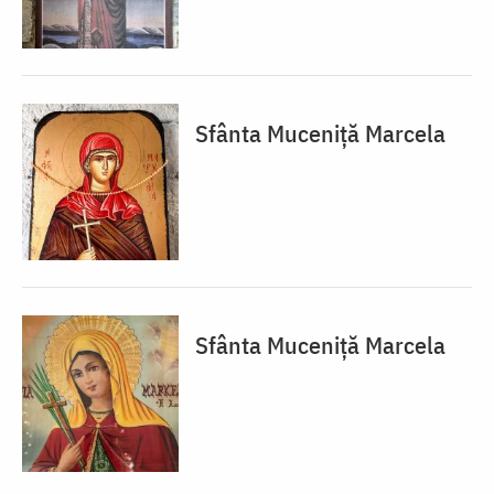
Sfânta Muceniță Marcela
Sfânta Muceniță Marcela